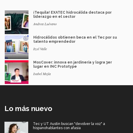
¡Tequila! EXATEC hidrocálida destaca por
liderazgo en el sector
Andrea Luévano
Hidrocálidos obtienen beca en el Tec por su
talento emprendedor
Itzel Valle
MosCover: innova en jardinería y logra 3er
lugar en INC Prototype
Isabel Mejía
Lo más nuevo
Tec y UT Austin buscan "devolver la voz" a
hispanohablantes con afasia