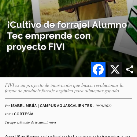
¡Cultivo de forraje! Alumno
Tec emprende con
proyecto FIVI
Facebook
X
FIVI es un proyecto de innovación que busca revolucionar la
forma de producir forraje orgánico para alimentar ganado
Por
- 19/01/2022
ISABEL MEJÍA | CAMPUS AGUASCALIENTES
Fotos
CORTESÍA
Tiempo estimado de lectura:5 mins
Axel Sariñana
, estudiante de la carrera de ingeniería en