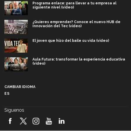
Programa enlace: para llevar a tu empresa al
siguiente nivel (video)
¿Quieres emprender? Conoce el nuevo HUB de
Innovación del Tec (video)
El joven que hizo del baile su vida (video)
Aula Futura: transformar la experiencia educativa
(video)
Más que un festival cultural: así es la magia de
VIBRART 2026 (video)
CAMBIAR IDIOMA
ES
Javier Guzmán: investigación con impacto social
(video)
Síguenos
¡México, en el top del mundial de robótica FIRST
2026! (video)