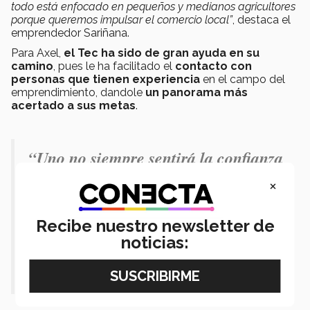
todo está enfocado en pequeños y medianos agricultores
porque queremos impulsar el comercio local”
, destaca el
emprendedor Sariñana.
Para Axel,
el Tec ha sido de gran ayuda en su
camino
, pues le ha facilitado el
contacto con
personas que tienen experiencia
en el campo del
emprendimiento, dandole
un panorama más
acertado a
sus metas
.
“Uno no siempre sentirá la confianza
en los proyectos, pero no tengan
×
miedo, somos la generación de la
Recibe nuestro newsletter de
innovación y tenemos múltiples
noticias:
herramientas para emprender”.-
Axel Sariñana.