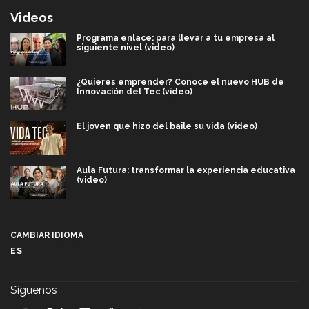
Videos
Programa enlace: para llevar a tu empresa al
siguiente nivel (video)
¿Quieres emprender? Conoce el nuevo HUB de
Innovación del Tec (video)
El joven que hizo del baile su vida (video)
Aula Futura: transformar la experiencia educativa
(video)
Más que un festival cultural: así es la magia de
VIBRART 2026 (video)
CAMBIAR IDIOMA
ES
Javier Guzmán: investigación con impacto social
(video)
Síguenos
¡México, en el top del mundial de robótica FIRST