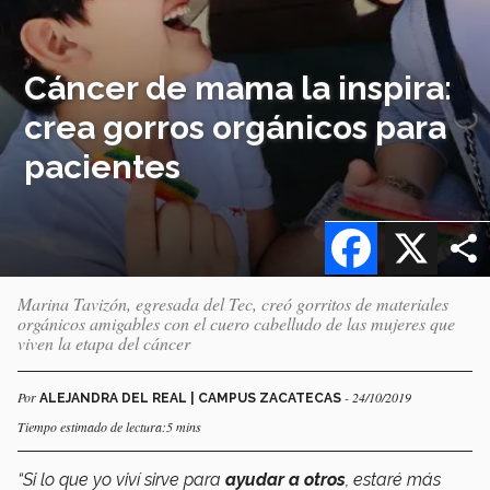
Cáncer de mama la inspira:
crea gorros orgánicos para
pacientes
Facebook
X
Marina Tavizón, egresada del Tec, creó gorritos de materiales
orgánicos amigables con el cuero cabelludo de las mujeres que
viven la etapa del cáncer
Por
- 24/10/2019
ALEJANDRA DEL REAL | CAMPUS ZACATECAS
Tiempo estimado de lectura:5 mins
“Si lo que yo viví sirve para
ayudar a otros
, estaré más