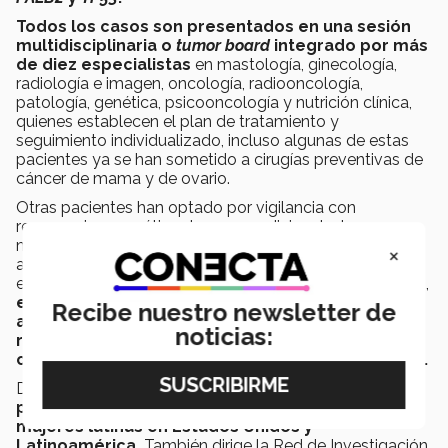
Todos los casos son presentados en una sesión
multidisciplinaria o
tumor board
integrado por más
de diez especialistas
en mastología, ginecología,
radiología e imagen, oncología, radiooncología,
patología, genética, psicooncología y nutrición clínica,
quienes establecen el plan de tratamiento y
seguimiento individualizado, incluso algunas de estas
pacientes ya se han sometido a cirugías preventivas de
cáncer de mama y de ovario.
Otras pacientes han optado por vigilancia con
resonancia magnética de mama adicional a la
mamografía, otras están recibiendo quimioterapia y en
×
algunos casos están en proceso de evaluación
especializada de dermatología y oftalmología. Además,
este tipo de investigaciones han permitido el
Recibe nuestro newsletter de
acceso a pruebas genéticas a población de
noticias:
recursos limitados o aquellas sin posibilidad de
cubrir la prueba para toma de decisiones clínicas.
Desde el año 2000,
el Dr. Weitzel ha dirigido los
proyectos de extensión de
City of Hope
para
mujeres latinas en Estados Unidos y
Latinoamérica.
También dirige la Red de Investigación