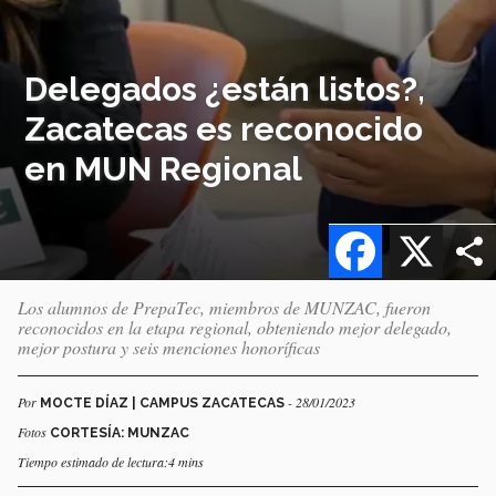
Delegados ¿están listos?,
Zacatecas es reconocido
en MUN Regional
Facebook
X
Los alumnos de PrepaTec, miembros de MUNZAC, fueron
reconocidos en la etapa regional, obteniendo mejor delegado,
mejor postura y seis menciones honoríficas
Por
- 28/01/2023
MOCTE DÍAZ | CAMPUS ZACATECAS
Fotos
CORTESÍA: MUNZAC
Tiempo estimado de lectura:4 mins