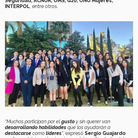
Seguridad, ACNUR, OMS, G20, ONU Mujeres,
INTERPOL
, entre otros.
“Muchos participan por el
gusto
y sin querer van
desarrollando habilidades
que los ayudarán a
destacarse
como
líderes
”
, expresó
Sergio Guajardo