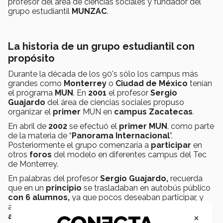
profesor del área de ciencias sociales y fundador del
grupo estudiantil
MUNZAC
.
La historia de un grupo estudiantil con
propósito
Durante la década de los 90's sólo los campus más
grandes como
Monterrey
o
Ciudad de México
tenían
el programa
MUN
. En
2001
el profesor
Sergio
Guajardo
del área de ciencias sociales propuso
organizar el
primer
MUN en
campus Zacatecas
.
En abril de
2002
se efectuó el
primer MUN
, como parte
de la materia de “
Panorama Internacional
”.
Posteriormente el grupo comenzaría a
participar
en
otros
foros
del modelo en diferentes campus del Tec
de Monterrey.
En palabras del profesor
Sergio Guajardo,
recuerda
que en un
principio
se trasladaban en autobús
público
con 6 alumnos,
ya que pocos deseaban participar, y
ahora es algo a lo que
aspiran
muchos
×
alumnos
cuando entran a la prepa.