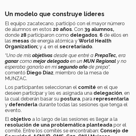
Un modelo que construye líderes
El equipo zacatecano, participó con el mayor número
de alumnos en estos
20 años
. Con
39 alumnos,
donde
28
participaron como
delegados
,
6
de ellos en
las
mesas
de energía atómica y
World Health
Organization;
y 4 en el
secretariado
.
“Uno de mis
objetivos
desde que
entré
a
PrepaTec,
era
ganar
como
mejor delegado
en un
MUN Regional
y
no
esperaba
ganarlo
en mi
segundo año
de prepa
”,
comentó
Diego Díaz
, miembro de la mesa de
MUNZAC.
Los participantes seleccionan el
comité
en el que
deseen participar y les es asignada una
delegación
, en
la cual deberán basar su
postura
, para
representarla
y
defenderla
durante todas las sesiones que tenga el
evento.
El
objetivo
a lo largo de las sesiones es llegar a la
resolución
de una problemática
planteada
por el
comité. Entre los comités se encontraban:
Consejo de