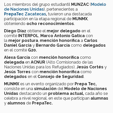
Los
miembros del grupo estudiantil
MUN
ZAC
(
Modelo
de Naciones Unidas
), pertenecientes a
PrepaTec
Zacatecas
,
tuvieron una destacada
participación en la etapa regional de
MUNMX
,
obteniendo
ocho
reconocimientos
.
Diego Díaz
obtiene el
mejor delegado
en el
comité
INTERPOL
,
Marco Antonio Gatica
con
la
mejor postura
,
mención honorífica
a
Carlos
Daniel García
y
Bernardo García
como
delegados
en el comité
G20.
Alexa García
con
mención honorífica
como
delegada
en
ACNUR
(Alto Comisionado de las
Naciones Unidas para los Refugiados),
Jesús Cortés
y
Jesús Torres
con
mención honorífica
como
delegados
en el
Consejo de Seguridad
.
MUNMX
es un evento organizado por
Prepa Tec,
consiste en una
simulación
del
Modelo de Naciones
Unidas
destacando
un
problema actual,
cada año se
celebra a nivel regional, en este que participan
alumnas
y
alumnos
de
PrepaTec.