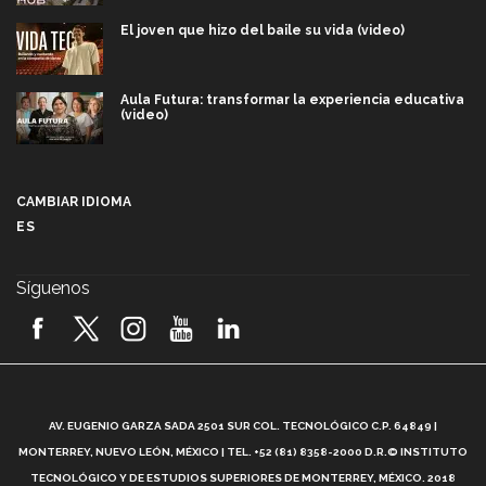
El joven que hizo del baile su vida (video)
Aula Futura: transformar la experiencia educativa
(video)
Más que un festival cultural: así es la magia de
VIBRART 2026 (video)
CAMBIAR IDIOMA
ES
Javier Guzmán: investigación con impacto social
(video)
Síguenos
¡México, en el top del mundial de robótica FIRST
2026! (video)
Vida Tec: Pasión, disciplina y básquetbol, con Gael
Adame (video)
A
AV. EUGENIO GARZA SADA 2501 SUR COL. TECNOLÓGICO C.P. 64849 |
L
¿Cómo es el Modelo Educativo Tec? (video)
MONTERREY, NUEVO LEÓN, MÉXICO | TEL. +52 (81) 8358-2000 D.R.© INSTITUTO
TECNOLÓGICO Y DE ESTUDIOS SUPERIORES DE MONTERREY, MÉXICO. 2018