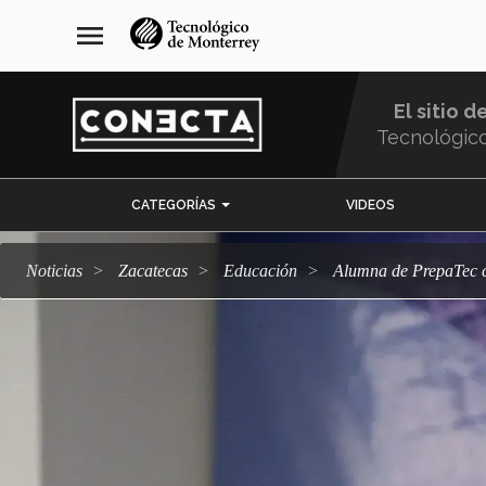
Pasar
navegación
menu
al
principal
contenido
principal
El sitio d
Tecnológic
Menu
CATEGORÍAS
VIDEOS
Comunidad
Noticias
Zacatecas
Educación
Alumna de PrepaTec c