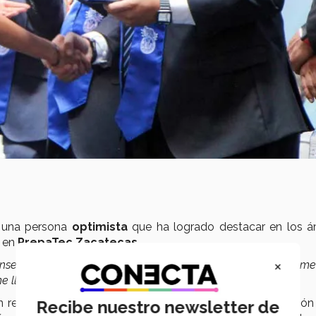
s, una persona
optimista
que ha logrado destacar en los á
a en
PrepaTec Zacatecas
.
×
señaron a descubrir mi verdadera pasión. El baile no sólo me
me llevó a a aprender de mis errores"
, describe
Hazzel
.
 resultó ganadora de la
Medalla LiFE
por su participación
Recibe nuestro newsletter de