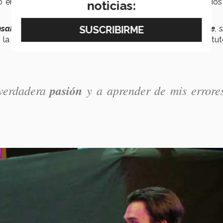
ró en
5
Modelos de las Naciones Unidas (MUN) y
en do
noticias:
nsable
, con un alto nivel de compañerismo, muy
inteligente
, 
ó la profesora
Zahira Amalia de la Fuente Valadez
, tu
verdadera 
pasión