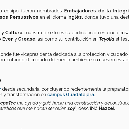
u equipo fueron nombrados
Embajadores de la Integr
rsos Persuasivos
en el idioma
inglés,
donde tuvo una des
 y Cultura
, muestra de ello es su participación en cinco en
 Ever
y
Grease
, así como su contribución en
Teyolía
el fest
onde fue vicepresidenta dedicada a la protección y cuidado
omentando el cuidado del medio ambiente en nuestro estad
o
y
desde secundaria, concluyendo recientemente la preparator
ón y transformación en
campus Guadalajara
.
repaTec
me ayudó y guió hacia una construcción y deconstruc
erísticas que me hacen ser quien
soy
"
, describió
Hazzel
.