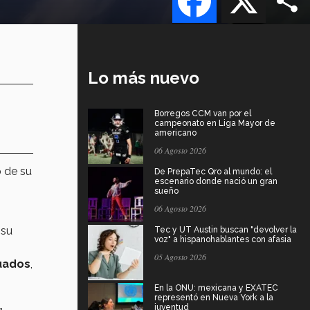
Lo más nuevo
Borregos CCM van por el
campeonato en Liga Mayor de
americano
06 Agosto 2026
o
de su
De PrepaTec Qro al mundo: el
escenario donde nació un gran
sueño
06 Agosto 2026
 su
Tec y UT Austin buscan "devolver la
voz" a hispanohablantes con afasia
05 Agosto 2026
uados
,
En la ONU: mexicana y EXATEC
representó en Nueva York a la
juventud