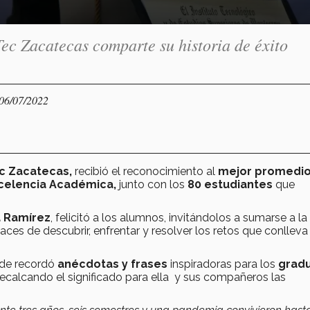
c Zacatecas comparte su historia de éxito
 06/07/2022
c Zacatecas,
recibió el reconocimiento al
mejor promedi
xcelencia Académica,
junto con los
80 estudiantes
que
a Ramírez
, felicitó a los alumnos, invitándolos a sumarse a la
es de descubrir, enfrentar y resolver los retos que conlleva
nde recordó
anécdotas y frases
inspiradoras para los
grad
recalcando el significado para ella y sus compañeros las