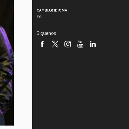
Más que un festival cultural: así es
la magia de VIBRART 2026 (video)
CAMBIAR IDIOMA
ES
Javier Guzmán: investigación con
impacto social (video)
Síguenos
¡México, en el top del mundial de
robótica FIRST 2026! (video)
Vida Tec: Pasión, disciplina y
básquetbol, con Gael Adame
(video)
¿Cómo es el Modelo Educativo
Tec? (video)
Vida Tec: Feminismo e Inteligencia
Artificial, Paola Ricaurte (video)