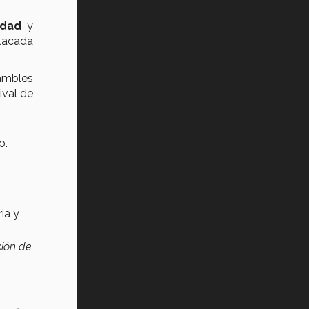
idad
y
tacada
sambles
ival de
o.
ia y
ción de