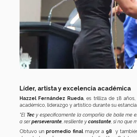
Líder, artista y excelencia académica
Hazzel Fernández Rueda
, es trilliza de 18 año
académico, liderazgo y artístico durante su estanci
"El
Tec
y específicamente la compañía de baile me en
a ser
perseverante
, resiliente y
constante
, si no que 
Obtuvo un
promedio final
mayor a
98
y también