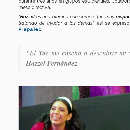
durante tres años en grupos estudiantiles. Colabo
mesa directiva.
"
Hazzel
es una alumna que siempre fue muy
respo
tratando de ayudar a los demás"
, así se expres
PrepaTec
.
“El 
Tec
 me enseñó a descubrir mi 
Hazzel Fernández