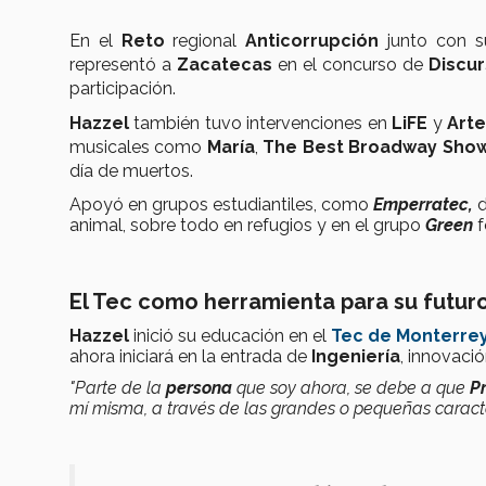
En el
Reto
regional
Anticorrupción
junto con s
representó a
Zacatecas
en el concurso de
Discu
participación.
Hazzel
también tuvo intervenciones en
LiFE
y
Arte
musicales como
María
,
The Best Broadway Show
día de muertos.
Apoyó en grupos estudiantiles, como
Emperratec,
d
animal, sobre todo en refugios y en el grupo
Green
f
El Tec como herramienta para su futur
Hazzel
inició su educación en el
Tec de Monterre
ahora iniciará en la entrada de
Ingeniería
, innovaci
"Parte de la
persona
que soy ahora, se debe a que
P
mí misma, a través de las grandes o pequeñas caract