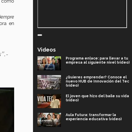
s como
siempre
tora en
Videos
 y a aprender de mis errores".- 
Programa enlace: para llevar a tu
empresa al siguiente nivel (video)
¿Quieres emprender? Conoce el
nuevo HUB de Innovación del Tec
(video)
El joven que hizo del baile su vida
(video)
Aula Futura: transformar la
experiencia educativa (video)