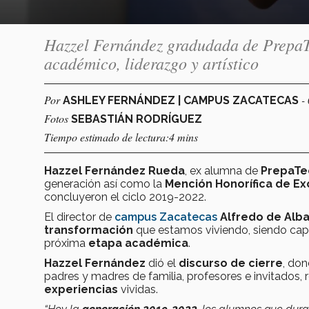
Hazzel Fernández gradudada de PrepaTe
académico, liderazgo y artístico
Por
-
ASHLEY FERNÁNDEZ | CAMPUS ZACATECAS
Fotos
SEBASTIÁN RODRÍGUEZ
Tiempo estimado de lectura:4 mins
Hazzel Fernández Rueda
, ex alumna de
PrepaTe
generación así como la
Mención Honorífica de E
concluyeron el ciclo 2019-2022.
El director de
campus Zacatecas
Alfredo de Alb
transformación
que estamos viviendo, siendo capac
próxima
etapa académica
.
Hazzel Fernández
dió el
discurso de cierre
, do
padres y madres de familia, profesores e invitados, 
experiencias
vividas.