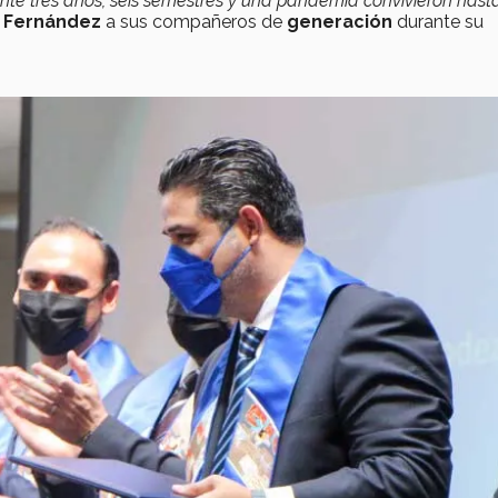
nte tres años, seis semestres y una pandemia convivieron hast
 Fernández
a sus compañeros de
generación
durante su