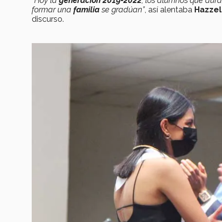
“Hoy la
generación 2019-2022
, los alumnos que dura
formar una
familia
se gradúan”
, así alentaba
Hazzel
discurso.