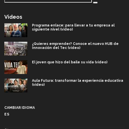
Videos
Programa enlace: para llevar a tu empresa al
siguiente nivel (video)
¿Quieres emprender? Conoce el nuevo HUB de
Innovación del Tec (video)
El joven que hizo del baile su vida (video)
Aula Futura: transformar la experiencia educativa
(video)
Más que un festival cultural: así es la magia de
VIBRART 2026 (video)
CAMBIAR IDIOMA
ES
Javier Guzmán: investigación con impacto social
(video)