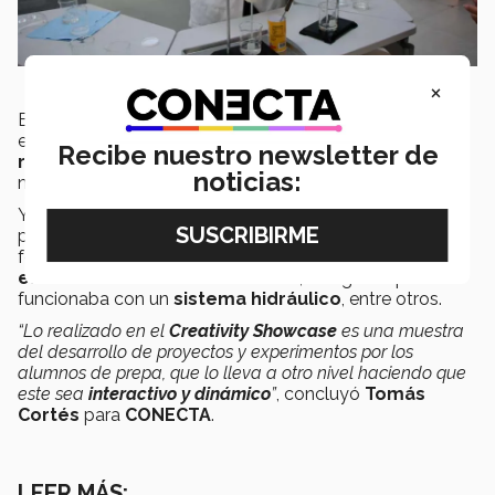
×
En el área de
matemáticas
los proyectos que se
expusieron fueron los
modelos de sólidos de
Recibe nuestro newsletter de
revolución
, generados a través de funciones
noticias:
matemáticas e
impresos en 3D
, entre otros.
Y finalmente en el área de
física,
se
presentaron
distintos experimentos que demostraban
fenómenos físicos, como la generación de
electricidad
a través de dinamos; una garra que
funcionaba con un
sistema hidráulico
, entre otros.
“Lo realizado en el
Creativity Showcase
es una muestra
del desarrollo de proyectos y experimentos por los
alumnos de prepa, que lo lleva a otro nivel haciendo que
este sea
interactivo y dinámico
”
, concluyó
Tomás
Cortés
para
CONECTA
.
LEER MÁS: