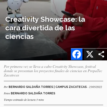
Creativity Showcase: la
cara divertida de las
ciencias
Facebook
X
Por primera vez se lleva a cabo Creativity Showcase, festival
donde se presentan los proyectos finales de ciencias en PrepaTec
Zacatecas
Por
- 25/05/2022
BERNARDO SALDAÑA TORRES | CAMPUS ZACATECAS
Fotos
BERNARDO SALDAÑA TORRES
Tiempo estimado de lectura:3 mins