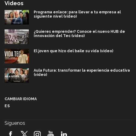
Videos
Programa enlace: para llevar a tu empresa al
siguiente nivel (video)
¿Quieres emprender? Conoce el nuevo HUB de
Innovación del Tec (video)
El joven que hizo del baile su vida (video)
Aula Futura: transformar la experiencia educativa
(video)
Más que un festival cultural: así es la magia de
VIBRART 2026 (video)
CAMBIAR IDIOMA
ES
Javier Guzmán: investigación con impacto social
(video)
Síguenos
¡México, en el top del mundial de robótica FIRST
2026! (video)