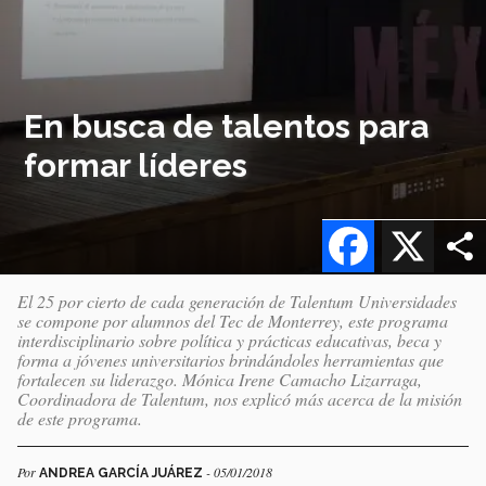
En busca de talentos para
formar líderes
Facebook
X
El 25 por cierto de cada generación de Talentum Universidades
se compone por alumnos del Tec de Monterrey, este programa
interdisciplinario sobre política y prácticas educativas, beca y
forma a jóvenes universitarios brindándoles herramientas que
fortalecen su liderazgo. Mónica Irene Camacho Lizarraga,
Coordinadora de Talentum, nos explicó más acerca de la misión
de este programa.
Por
- 05/01/2018
ANDREA GARCÍA JUÁREZ