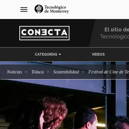
Pasar
navegación
menu
al
principal
contenido
principal
El sitio d
Tecnológic
Menu
CATEGORÍAS
VIDEOS
Comunidad
Noticias
Toluca
sostenibilidad
Festival de Cine de 