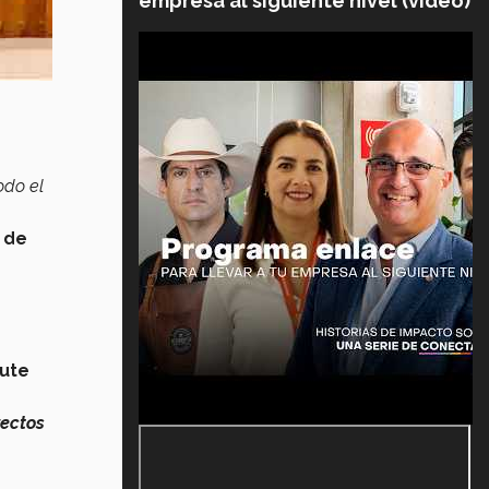
empresa al siguiente nivel (video)
odo el
 de
cute
ectos