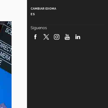
Más que un festival cultural: así es
la magia de VIBRART 2026 (video)
CAMBIAR IDIOMA
ES
Javier Guzmán: investigación con
impacto social (video)
Síguenos
¡México, en el top del mundial de
robótica FIRST 2026! (video)
Vida Tec: Pasión, disciplina y
básquetbol, con Gael Adame
(video)
¿Cómo es el Modelo Educativo
Tec? (video)
Vida Tec: Feminismo e Inteligencia
Artificial, Paola Ricaurte (video)