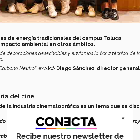
es de energía tradicionales del campus Toluca
,
 impacto ambiental en otros ámbitos.
o de decoraciones desechables y enviamos la ficha técnica de t
a.
e Carbono Neutro”
, explicó
Diego Sánchez
,
director general
ria del cine
 de la industria cinematográfica es un tema que se dis
×
tido en una preocupación
conforme se van haciendo
más proy
Recibe nuestro newsletter de
ambiental
que puede tener el arte
”
, manifestó.