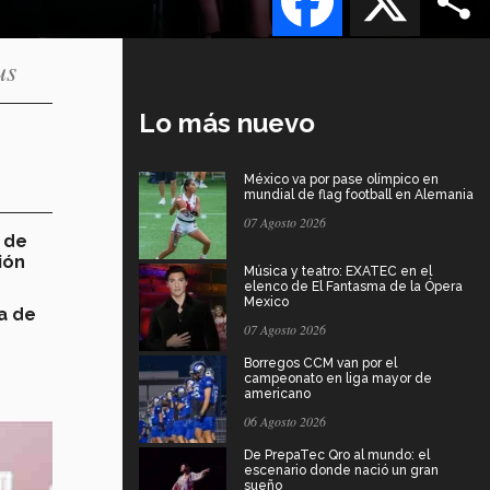
us
Lo más nuevo
México va por pase olímpico en
mundial de flag football en Alemania
07 Agosto 2026
n de
ión
Música y teatro: EXATEC en el
elenco de El Fantasma de la Ópera
Mexico
a de
07 Agosto 2026
Borregos CCM van por el
campeonato en liga mayor de
americano
06 Agosto 2026
De PrepaTec Qro al mundo: el
escenario donde nació un gran
sueño