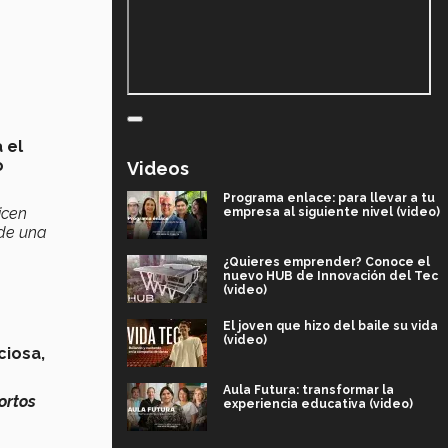
 el
o
Videos
Programa enlace: para llevar a tu
icen
empresa al siguiente nivel (video)
 de una
¿Quieres emprender? Conoce el
nuevo HUB de Innovación del Tec
(video)
El joven que hizo del baile su vida
(video)
ciosa,
Aula Futura: transformar la
ortos
experiencia educativa (video)