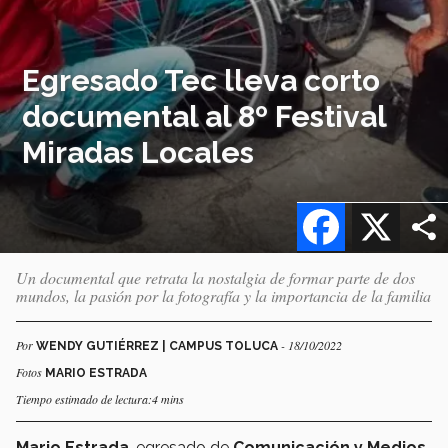
Egresado Tec lleva corto
documental al 8º Festival
Miradas Locales
Facebook
X
Un documental que retrata la nostalgia de formar parte de dos
mundos, la pasión por la fotografía y la importancia de la familia
Por
- 18/10/2022
WENDY GUTIÉRREZ | CAMPUS TOLUCA
Fotos
MARIO ESTRADA
Tiempo estimado de lectura:4 mins
Mario Estrada
, egresado de
Comunicación y Medios