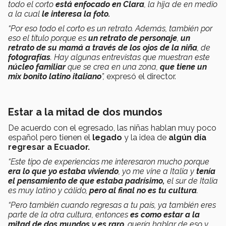
todo el corto
está enfocado en Clara
, la hija de en medio
a la cual
le interesa la foto.
“Por eso todo el corto es un retrato. Además, también por
eso el título porque es
un retrato de personaje
,
un
retrato de su mamá a través de los ojos de la niña
, de
fotografías
. Hay algunas entrevistas que muestran este
núcleo familiar
que se crea en una zona,
que tiene un
mix bonito latino italiano
”,
expresó el director.
Estar a la mitad de dos mundos
De acuerdo con el egresado, las niñas hablan muy poco
español pero tienen el
legado
y la idea de
algún día
regresar a Ecuador.
“Este tipo de experiencias me interesaron mucho porque
era lo que yo estaba viviendo
, yo me vine a Italia y
tenía
el pensamiento de que estaba padrísimo,
el sur de Italia
es muy latino y cálido,
pero al final no es tu cultura
.
“Pero también cuando regresas a tu país, ya también eres
parte de la otra cultura, entonces
es como estar a la
mitad de dos mundos y es raro
, quería hablar de eso y