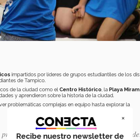
icos
impartidos por líderes de grupos estudiantiles de los dis
diantes de Tampico.
icos de la ciudad como el
Centro Histórico
, la
Playa Miram
idades y aprendieron sobre la historia de la ciudad.
olver problemáticas complejas en equipo hasta explorar la
×
 presente". Ximena León, participante de Lide
Recibe nuestro newsletter de