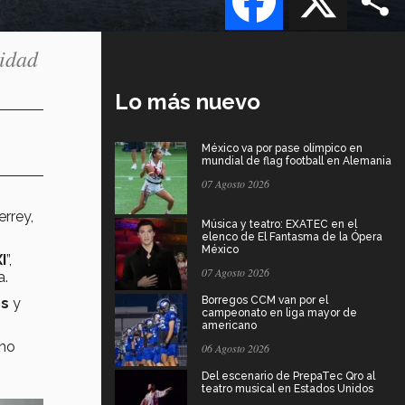
nidad
Lo más nuevo
México va por pase olímpico en
mundial de flag football en Alemania
07 Agosto 2026
rrey,
Música y teatro: EXATEC en el
elenco de El Fantasma de la Ópera
México
I
”,
07 Agosto 2026
a.
Borregos CCM van por el
es
y
campeonato en liga mayor de
americano
ano
06 Agosto 2026
Del escenario de PrepaTec Qro al
teatro musical en Estados Unidos