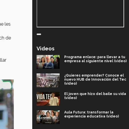
e les
tch de
Videos
Programa enlace: para llevar a tu
lar
empresa al siguiente nivel (video)
¿Quieres emprender? Conoce el
nuevo HUB de Innovación del Tec
(video)
El joven que hizo del baile su vida
(video)
Aula Futura: transformar la
experiencia educativa (video)