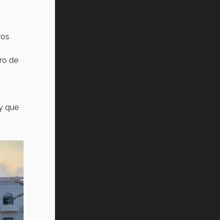
ros
ro de
y que