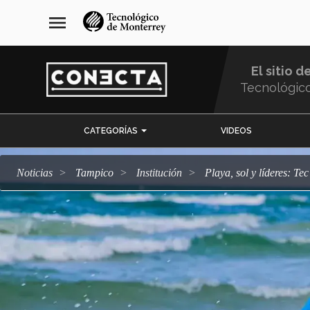
Pasar
navegación
menu
al
principal
contenido
principal
El sitio d
Tecnológic
Menu
CATEGORÍAS
VIDEOS
Comunidad
Noticias
Tampico
Institución
Playa, sol y líderes: 