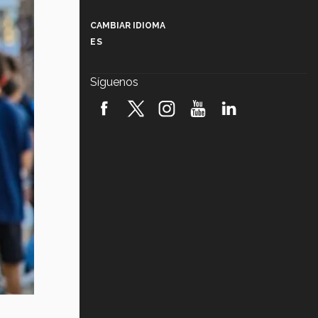
Más que un festival cultural: así es
la magia de VIBRART 2026 (video)
CAMBIAR IDIOMA
ES
Javier Guzmán: investigación con
impacto social (video)
Síguenos
¡México, en el top del mundial de
robótica FIRST 2026! (video)
Vida Tec: Pasión, disciplina y
básquetbol, con Gael Adame
(video)
¿Cómo es el Modelo Educativo
Tec? (video)
Vida Tec: Feminismo e Inteligencia
Artificial, Paola Ricaurte (video)