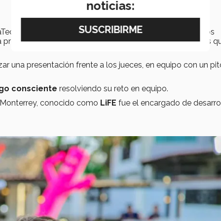
noticias:
aTec Tampico explicó que estos espacios les permiten a los
a progresar en desafíos personales y colectivos complejos qu
izar una presentación frente a los jueces, en equipo con un pi
zgo consciente
resolviendo su reto en equipo.
de Monterrey, conocido como
LiFE
fue el encargado de desarrol