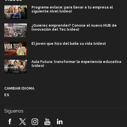
Programa enlace: para llevar a tu empresa al
siguiente nivel (video)
¿Quieres emprender? Conoce el nuevo HUB de
Innovación del Tec (video)
El joven que hizo del baile su vida (video)
Aula Futura: transformar la experiencia educativa
(video)
Más que un festival cultural: así es la magia de
VIBRART 2026 (video)
CAMBIAR IDIOMA
ES
Javier Guzmán: investigación con impacto social
(video)
Síguenos
¡México, en el top del mundial de robótica FIRST
2026! (video)