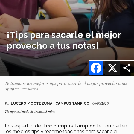
¡Tips para sacarle el mejor
provecho a tus notas!
Facebook
X
Te traemos los mejores tips para sacarle el mejor provecho a tus
apuntes escolares.
Por
- 06/06/2020
LUCERO MOCTEZUMA | CAMPUS TAMPICO
Tiempo estimado de lectura:3 mins
Los expertos del
Tec campus Tampico
te comparten
los mejores tips y recomendaciones para sacarle el