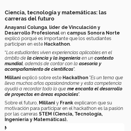
Ciencia, tecnología y matemáticas: las
carreras del futuro
Anayansi Colunga
,
líder de Vinculación y
Desarrollo Profesional
en
campus Sonora Norte
explicó porqué es importante que los estudiantes
participen en este
Hackathon
.
“
Los estudiantes viven experiencias aplicables en el
ámbito de
la ciencia y la ingeniería
en un
contexto
mundial
, además de contar con la
asesoría y
acompañamiento de científicos
”.
Mililani
explicó sobre este
Hackathon
"
Es un tema que
lleva muchos años apasionándome y esta competencia
ayudó a recordar todo lo que
me encanta el desarrollo
de proyectos en áreas espaciales
".
Sobre el futuro,
Mililani
y
Frank
explicaron que su
motivación para participar en el hackathon es la pasión
por las carreras
STEM
(Ciencia, Tecnología,
Ingeniería y Matemáticas).
Miliani,
por su parte, sueña con ser
ingeniera