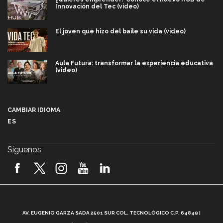
Innovación del Tec (video)
El joven que hizo del baile su vida (video)
Aula Futura: transformar la experiencia educativa
(video)
Más que un festival cultural: así es la magia de
VIBRART 2026 (video)
CAMBIAR IDIOMA
ES
Javier Guzmán: investigación con impacto social
(video)
Síguenos
¡México, en el top del mundial de robótica FIRST
2026! (video)
Vida Tec: Pasión, disciplina y básquetbol, con Gael
Adame (video)
A
AV. EUGENIO GARZA SADA 2501 SUR COL. TECNOLÓGICO C.P. 64849 |
L
¿Cómo es el Modelo Educativo Tec? (video)