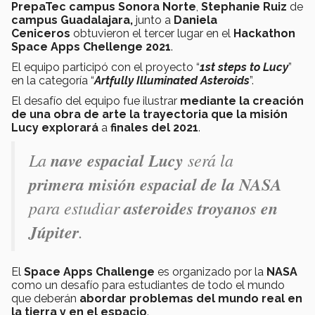
PrepaTec campus Sonora Norte
,
Stephanie Ruiz
de
campus Guadalajara,
junto a
Daniela
Ceniceros
obtuvieron el tercer lugar en el
Hackathon
Space Apps Chellenge 2021
.
El equipo participó con el proyecto “
1st steps to Lucy
”
en la categoría “
Artfully Illuminated Asteroids
”.
El desafío del equipo fue ilustrar
mediante la creación
de una obra de arte la trayectoria que la misión
Lucy explorará
a
finales del 2021
.
La
nave espacial Lucy
será la
primera misión espacial de la NASA
para estudiar
asteroides troyanos en
Júpiter
.
El
Space Apps Challenge
es organizado por la
NASA
como un desafío para estudiantes de todo el mundo
que deberán
abordar problemas del mundo real en
la tierra y en el espacio
.