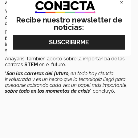
×
aeroespacial
.
"
Quiero dedicarme a crear proyectos que estudien más
allá de la tierra y a la
creación de robots
que estudien
Recibe nuestro newsletter de
otros planetas
".
noticias:
Frank añadió “
yo pertenezco al mundo de la ciencia,
tecnología, ingeniería, y matemáticas
. Es el campo que
lleva al mundo a
crear y solucionar problemas
con
innovación
”.
Anayansi también aportó sobre la importancia de las
carreras
STEM
en el futuro.
“
Son las carreras del futuro
, en todo hay ciencia
involucrada y es un hecho que la tecnología llegó para
quedarse cobrando cada vez un papel más importante,
sobre todo en los momentos de crisis
” concluyó.