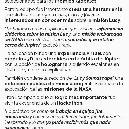
seleccionados para los
Premios Globales
.
Para el equipo fue importante
crear una herramienta
que sirviera de apoyo a niñas, niños y jóvenes
interesados en conocer más
sobre la
misión Lucy
.
“
Trabajamos en una aplicación que contiene
información
didáctica sobre la misión Lucy
, una
misión embarcada
de NASA
que estudiará unos
asteroides que orbitan
cerca de Júpiter
” explicó Frank.
La aplicación brinda una
experiencia virtual
con
modelos 3D
de
asteroides en la órbita de Júpiter
con la opción de
holograma
, siguiendo escalones en
pirámide y un video explicativo.
También contiene la sección de “
Lucy Soundscape
” una
colección pública de música original
inspirada en la
explicación de las
misiones de la NASA
.
Frank compartió que el
logro más importante
fue
vivir la experiencia de un
Hackathon
.
“
La práctica de cómo se
trabaja en equipo fue
importante
y con respecto al tercer lugar, fue totalmente
inesperado y lo que
yo pude recibir más que nada
experiencia
” agregó.