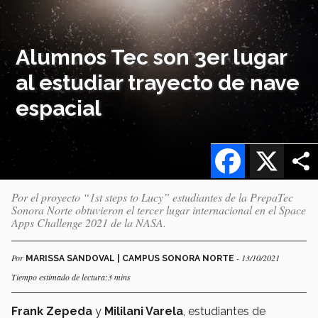
Alumnos Tec son 3er lugar
al estudiar trayecto de nave
espacial
Facebook
X
Por el proyecto “1st steps to Lucy” estudiantes de la PrepaTec
Sonora Norte obtuvieron el tercer lugar internacional en el Space
Apps Challenge 2021 de la NASA.
Por
- 13/10/2021
MARISSA SANDOVAL | CAMPUS SONORA NORTE
Tiempo estimado de lectura:3 mins
Frank Zepeda
y
Mililani Varela
, estudiantes de