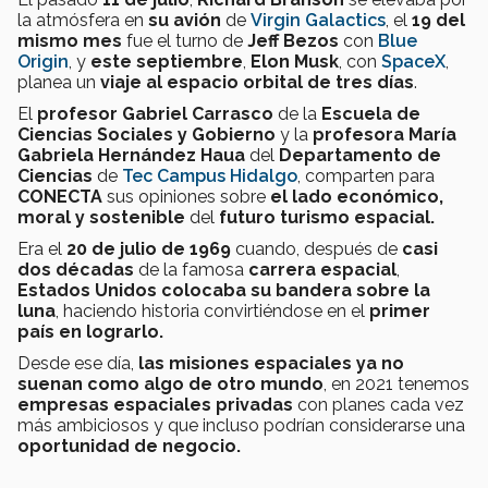
la atmósfera en
su avión
de
Virgin Galactics
, el
19 del
mismo mes
fue el turno de
Jeff Bezos
con
Blue
Origin
, y
este septiembre
,
Elon Musk
, con
SpaceX
,
planea un
viaje al espacio orbital de tres días
.
El
profesor Gabriel Carrasco
de la
Escuela de
Ciencias Sociales y Gobierno
y la
profesora María
Gabriela Hernández Haua
del
Departamento de
Ciencias
de
Tec Campus Hidalgo
, comparten para
CONECTA
sus opiniones sobre
el lado económico,
moral y sostenible
del
futuro turismo espacial.
Era el
20 de julio de 1969
cuando, después de
casi
dos décadas
de la famosa
carrera espacial
,
Estados Unidos colocaba su bandera sobre la
luna
, haciendo historia convirtiéndose en el
primer
país en lograrlo.
Desde ese día,
las misiones espaciales ya no
suenan como algo de otro mundo
, en 2021 tenemos
empresas espaciales privadas
con planes cada vez
más ambiciosos y que incluso podrían considerarse una
oportunidad de negocio.