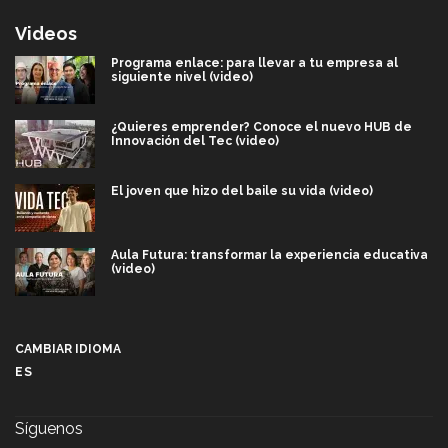
Videos
Programa enlace: para llevar a tu empresa al
siguiente nivel (video)
¿Quieres emprender? Conoce el nuevo HUB de
Innovación del Tec (video)
El joven que hizo del baile su vida (video)
Aula Futura: transformar la experiencia educativa
(video)
Más que un festival cultural: así es la magia de
VIBRART 2026 (video)
CAMBIAR IDIOMA
ES
Javier Guzmán: investigación con impacto social
(video)
Síguenos
¡México, en el top del mundial de robótica FIRST