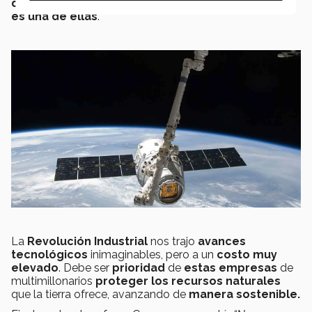
de manera sustentable
;
Tesla
, del mismo Elon Musk
es una de ellas
.
La
Revolución Industrial
nos trajo
avances
tecnológicos
inimaginables, pero a un
costo muy
elevado
. Debe ser
prioridad
de
estas empresas
de
multimillonarios
proteger los recursos naturales
que la tierra ofrece, avanzando de
manera sostenible.