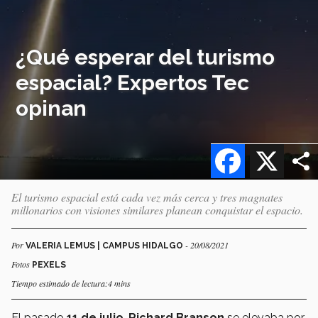
¿Qué esperar del turismo
espacial? Expertos Tec
opinan
Facebook
X
El turismo espacial está cada vez más cerca y tres magnates
millonarios con visiones similares planean conquistar el espacio.
Por
- 20/08/2021
VALERIA LEMUS | CAMPUS HIDALGO
Fotos
PEXELS
Tiempo estimado de lectura:4 mins
El pasado
11 de julio
,
Richard Branson
se elevaba por