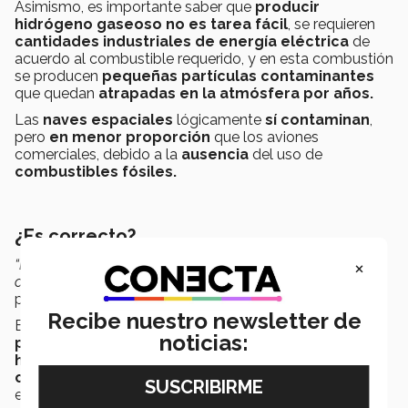
Asimismo, es importante saber que
producir
hidrógeno gaseoso no es tarea fácil
, se requieren
cantidades industriales de energía eléctrica
de
acuerdo al combustible requerido, y en esta combustión
se producen
pequeñas partículas contaminantes
que quedan
atrapadas en la atmósfera por años.
Las
naves espaciales
lógicamente
sí contaminan
,
pero
en menor proporción
que los aviones
comerciales, debido a la
ausencia
del uso de
combustibles fósiles.
¿Es correcto?
×
“El hombre siempre ha tenido la intención no solo de
conquistar el mundo, sino también el espacio”,
añadió la
profesora Haua
Recibe nuestro newsletter de
Es complicado tratar de poner en
una balanza el
noticias:
progreso que el turismo espacial significa para la
humanidad y el impacto negativo que puede
crear con el cambio climático actual
, no obstante,
es alentador ver que cada día
más empresas
trabajan