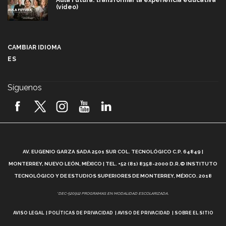
Aula Futura: transformar la experiencia educativa
(video)
Más que un festival cultural: así es la magia de
VIBRART 2026 (video)
CAMBIAR IDIOMA
ES
Javier Guzmán: investigación con impacto social
(video)
Síguenos
¡México, en el top del mundial de robótica FIRST
2026! (video)
Vida Tec: Pasión, disciplina y básquetbol, con Gael
Adame (video)
A
AV. EUGENIO GARZA SADA 2501 SUR COL. TECNOLÓGICO C.P. 64849 |
L
¿Cómo es el Modelo Educativo Tec? (video)
MONTERREY, NUEVO LEÓN, MÉXICO | TEL. +52 (81) 8358-2000 D.R.© INSTITUTO
TECNOLÓGICO Y DE ESTUDIOS SUPERIORES DE MONTERREY, MÉXICO. 2018
Vida Tec: Feminismo e Inteligencia Artificial, Paola
*DEC-520912 PROGRAMAS EN MODALIDAD ESCOLARIZADA.
Ricaurte (video)
AVISO LEGAL
POLÍTICAS DE PRIVACIDAD
AVISO DE PRIVACIDAD
SOBRE EL SITIO