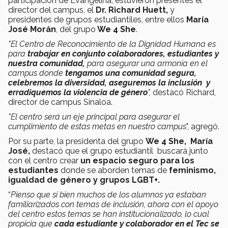
participación de Evangelina, estuvieron presentes el
director del campus, el
Dr. Richard Huett,
y
presidentes de grupos estudiantiles, entre ellos
María
José Morán
, del grupo
We 4 She
.
"El Centro de Reconocimiento de la Dignidad Humana es
para
trabajar en conjunto colaboradores, estudiantes y
nuestra comunidad,
para asegurar una armonía en el
campus donde
tengamos una comunidad segura,
celebremos la diversidad, aseguremos la inclusión y
erradiquemos la violencia de género
",
destacó Richard,
director de campus Sinaloa.
"El centro será un eje principal para asegurar el
cumplimiento de estas metas en nuestro campus
", agregó.
Por su parte, la presidenta del grupo
We 4 She, María
José,
destacó que el grupo estudiantil buscará junto
con el centro crear
un espacio seguro para los
estudiantes
donde se aborden temas de
feminismo,
igualdad de género y grupos LGBT+.
“
Pienso que si bien muchos de los alumnos ya estaban
familiarizados con temas de inclusión, ahora con el apoyo
del
centro
estos temas se han institucionalizado, lo cual
propicia que
cada estudiante y colaborador en el Tec se