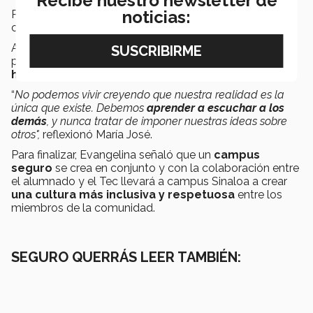
Recibe nuestro newsletter de
noticias:
Por su parte, María José visualiza a
We 4 She
como un
canal entre el
centro
y la comunidad estudiantil.
Asimismo, recomendó mantener una mente abierta,
participar activamente y
consultar
todas las
herramientas que el
centro ofrece.
“
No podemos vivir creyendo que nuestra realidad es la
única que existe. Debemos
aprender a escuchar a los
demás
, y nunca tratar de imponer nuestras ideas sobre
otros",
reflexionó María José.
Para finalizar, Evangelina señaló que un
campus
seguro
se crea en conjunto y con la colaboración entre
el alumnado y el Tec llevará a campus Sinaloa a crear
una cultura más inclusiva y respetuosa
entre los
miembros de la comunidad.
SEGURO QUERRÁS LEER TAMBIÉN: