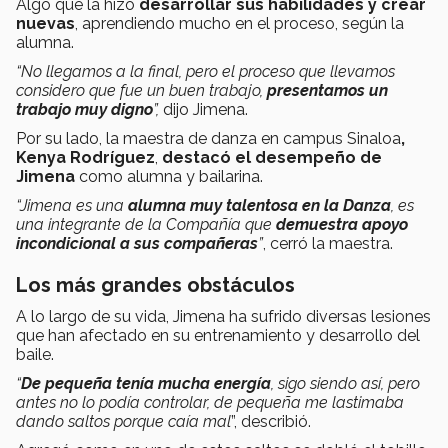
Algo que la hizo
desarrollar sus habilidades y crear
nuevas
, aprendiendo mucho en el proceso, según la
alumna.
“No llegamos a la final, pero el proceso que llevamos
considero que fue un buen trabajo,
presentamos un
trabajo muy digno
”,
dijo Jimena.
Por su lado,
la maestra de danza en campus Sinaloa
,
Kenya Rodríguez
,
destacó el desempeño de
Jimena
como alumna y bailarina.
“Jimena es una
alumna muy talentosa en la Danza
, es
una integrante de la Compañía que
demuestra apoyo
incondicional a sus compañeras
”
, cerró la maestra.
Los más grandes obstáculos
A lo largo de su vida, Jimena ha sufrido diversas lesiones
que han afectado en su entrenamiento y desarrollo del
baile.
“
De pequeña tenía mucha energía
, sigo siendo así, pero
antes no lo podía controlar, de pequeña me lastimaba
dando saltos porque caía mal
”, describió.