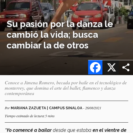
Su pasión por la danza le
cambió la vida; busca
cambiar la de otros
Facebook
X
Conoce a Jimena Romero, becada por baile en el tecnológico de
monterrey, que domina el arte del ballet, flamenco y danza
contemporánea
Por
- 26/08/2021
MARIANA ZAZUETA | CAMPUS SINALOA
Tiempo estimado de lectura:5 mins
“
Yo comencé a bailar
desde que estaba
en el vientre de