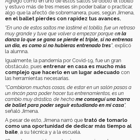
Agregó como en uno de estos saltos se dobló el tobillo
y estuvo más de tres meses sin poder bailar o practicar,
algo que la afectó de sobremanera, pues, según Jimena,
en el ballet pierdes con rapidez tus avances.
“En uno de estos saltos me lastimé el tobillo, fue un retraso
muy grande y tuve que volver a empezar porque e
n la
danza lo que se gana se pierde el triple, si no entrenas
un día, es como si no hubieras entrenado tres
”
, explicó
la alumna.
Igualmente, la pandemia por Covid-19, fue un gran
obstáculo, pues
entrenar en casa es mucho más
complejo que hacerlo en un lugar adecuado
con
las herramientas necesarias.
“Cambiaron muchas cosas, de estar en un salón pasas a
un rincón para poder hacer tus entrenamientos, es un
cambio muy drástico, de hecho
me conseguí una barra
de ballet para poder seguir estudiando en mi casa
”,
señaló Jimena.
A pesar de esto, Jimena narró que
trató de tomarlo
como una oportunidad de dedicar más tiempo al
baile
, a su técnica y a la escuela.