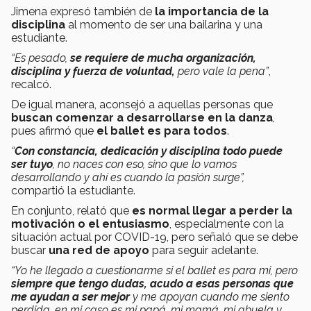
Jimena expresó también de
la importancia de la
disciplina
al momento de ser una bailarina y una
estudiante.
“Es pesado,
se requiere de mucha organización,
disciplina y fuerza de voluntad,
pero vale la pena”
,
recalcó.
De igual manera, aconsejó a aquellas personas que
buscan comenzar a desarrollarse en la danza
,
pues afirmó que
el ballet es para todos
.
“
Con constancia, dedicación y disciplina todo puede
ser tuyo
, no naces con eso, sino que lo vamos
desarrollando y ahí es cuando la pasión surge”,
compartió la estudiante.
En conjunto, relató que
es normal llegar a perder la
motivación o el entusiasmo
, especialmente con la
situación actual por COVID-19, pero señaló que se debe
buscar
una red de apoyo
para seguir adelante.
“Yo he llegado a cuestionarme si el ballet es para mi, pero
siempre que tengo dudas, acudo a esas personas que
me ayudan a ser mejor
y me apoyan cuando me siento
perdida, en mi caso es mi papá, mi mamá, mi abuela y