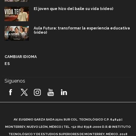
El joven que hizo del baile su vida (video)
Aula Futura: transformar la experiencia educativa
(video)
Más que un festival cultural: así es la magia de
VIBRART 2026 (video)
CAMBIAR IDIOMA
ES
Javier Guzmán: investigación con impacto social
(video)
Síguenos
¡México, en el top del mundial de robótica FIRST
2026! (video)
Vida Tec: Pasión, disciplina y básquetbol, con Gael
Adame (video)
A
AV. EUGENIO GARZA SADA 2501 SUR COL. TECNOLÓGICO C.P. 64849 |
L
¿Cómo es el Modelo Educativo Tec? (video)
MONTERREY, NUEVO LEÓN, MÉXICO | TEL. +52 (81) 8358-2000 D.R.© INSTITUTO
TECNOLÓGICO Y DE ESTUDIOS SUPERIORES DE MONTERREY, MÉXICO. 2018