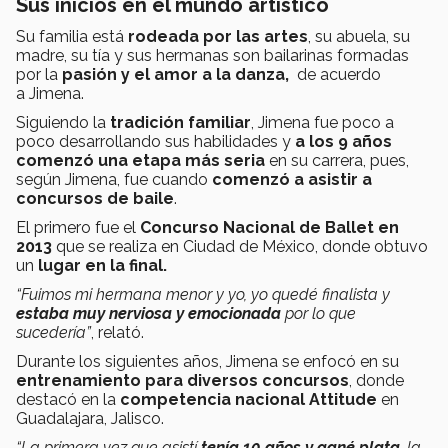
Sus inicios en el mundo artístico
Su familia está
rodeada por las artes
, su abuela, su
madre, su tía y sus hermanas son bailarinas formadas
por la
pasión y el amor a la danza,
de acuerdo
a Jimena.
Siguiendo la
tradición familiar
, Jimena fue poco a
poco desarrollando sus habilidades y
a los 9 años
comenzó una etapa más seria
en su carrera, pues,
según Jimena, fue cuando
comenzó a asistir a
concursos de baile
.
El primero fue el
Concurso Nacional de Ballet en
2013
que se realiza en Ciudad de México, donde obtuvo
un
lugar en la final.
“Fuimos mi hermana menor y yo, yo quedé finalista y
estaba muy nerviosa y emocionada
por lo que
sucedería”
, relató.
Durante los siguientes años, Jimena se enfocó en su
entrenamiento para diversos concursos
, donde
destacó en la
competencia nacional Attitude
en
Guadalajara, Jalisco.
“La primera vez que asistí
tenía 10 años y gané plata
, la