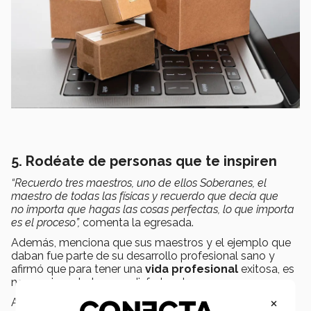
5. Rodéate de personas que te inspiren
“Recuerdo tres maestros, uno de ellos Soberanes, el
maestro de todas las físicas y recuerdo que decía que
no importa que hagas las cosas perfectas, lo que importa
es el proceso”,
comenta la egresada.
Además, menciona que sus maestros y el ejemplo que
daban fue parte de su desarrollo profesional sano y
afirmó que para tener una
vida profesional
exitosa, es
necesario un balance y disfrutar el proceso.
×
Asimismo, resaltó que la
vida profesiona
l comienza