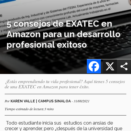
5 consejos de EXATEC en
Amazon para un desarrollo
profesional exitoso
Facebook
X
¿Estás emprendiendo tu vida profesional? Aquí tienes 5 consejos
de una EXATEC en Amazon para tener éxito.
Por
- 31/08/2021
KAREN VALLE | CAMPUS SINALOA
Tiempo estimado de lectura:3 mins
Todo estudiante inicia sus estudios con ansias de
crecer y aprender, pero ¿después de la universidad que