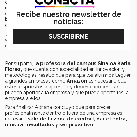
desde tus estudios, por lo que
recomienda
mantener la mente abierta a nuevas
Recibe nuestro newsletter de
oportunidades, experimentar y
buscar inspiración
rodeándote de personas que
noticias:
causen un
impacto positivo en tu vida.
“La carta de egresado del Tec, solo la puedes jugar una
vez, la siguiente que vas a jugar es la del trabajo que
estás dejando”,
mencionó Adriana.
Por su parte,
la profesora del campus Sinaloa Karla
Flores,
que cuenta con especialidad en Innovación y
metodologías, resaltó que para que los alumnos lleguen
a grandes empresas como
Amazon
es necesario que
estén dispuestos a aprender y deben conocer qué
pueden aportar a la empresa y que puede aportarles la
empresa a ellos.
Para finalizar, Adriana concluyó que para crecer
profesionalmente dentro o fuera de una empresa es
necesario
salir de la zona de confort
,
dar el extra,
mostrar resultados y ser proactivo.