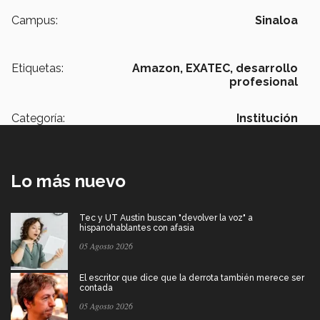
Campus:
Sinaloa
Etiquetas:
Amazon,
EXATEC,
desarrollo
profesional
Categoría:
Institución
Lo más nuevo
Tec y UT Austin buscan "devolver la voz" a
hispanohablantes con afasia
05 Agosto 2026
El escritor que dice que la derrota también merece ser
contada
05 Agosto 2026