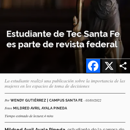
Estudiante de Tec Santa Fe
es parte de revista federal
Facebook
X
La estudiante realizó una publicación sobre la importancia de las
mujeres en los espacios de toma de decisiones
Por
- 01/03/2022
WENDY GUTIÉRREZ | CAMPUS SANTA FE
Fotos
MILDRED AVRIL AYALA PINEDA
Tiempo estimado de lectura:4 mins
Mildred Avril Ayala Pineda
, estudiante de la carrera de