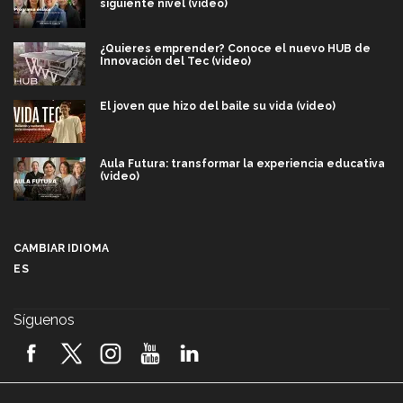
siguiente nivel (video)
¿Quieres emprender? Conoce el nuevo HUB de
Innovación del Tec (video)
El joven que hizo del baile su vida (video)
Aula Futura: transformar la experiencia educativa
(video)
Más que un festival cultural: así es la magia de
VIBRART 2026 (video)
CAMBIAR IDIOMA
ES
Javier Guzmán: investigación con impacto social
(video)
Síguenos
¡México, en el top del mundial de robótica FIRST
2026! (video)
Vida Tec: Pasión, disciplina y básquetbol, con Gael