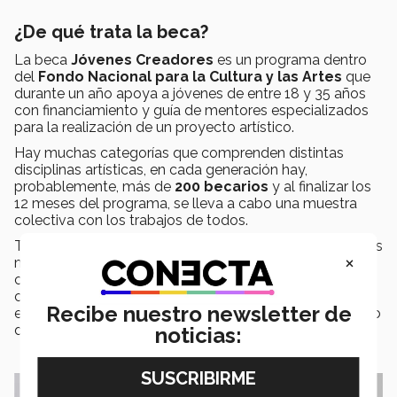
¿De qué trata la beca?
La beca
Jóvenes Creadores
es un programa dentro
del
Fondo Nacional para la Cultura y las Artes
que
durante un año apoya a jóvenes de entre 18 y 35 años
con financiamiento y guía de mentores especializados
para la realización de un proyecto artístico.
Hay muchas categorías que comprenden distintas
disciplinas artísticas, en cada generación hay,
probablemente, más de
200 becarios
y al finalizar los
12 meses del programa, se lleva a cabo una muestra
colectiva con los trabajos de todos.
También hay
sesiones de acompañamiento
, son tres
×
momentos en los que todos los becarios de cada
categoría se reúnen para compartir avances y dar
comentarios. Dichos momentos se llaman
encuentros
y
Recibe nuestro newsletter de
es un requisito asistir a ellos; este año se llevaron a cabo
de forma virtual.
noticias: