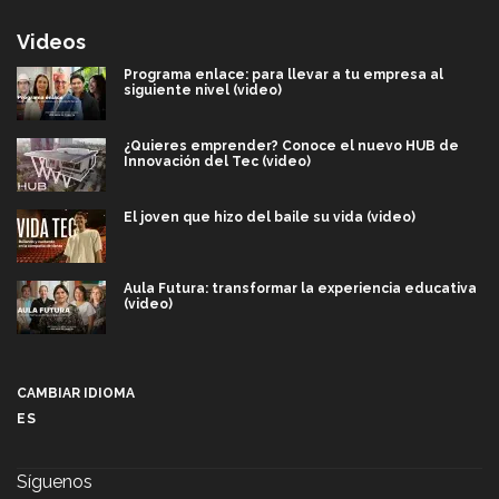
Videos
Programa enlace: para llevar a tu empresa al
siguiente nivel (video)
¿Quieres emprender? Conoce el nuevo HUB de
Innovación del Tec (video)
El joven que hizo del baile su vida (video)
Aula Futura: transformar la experiencia educativa
(video)
Más que un festival cultural: así es la magia de
VIBRART 2026 (video)
CAMBIAR IDIOMA
ES
Javier Guzmán: investigación con impacto social
(video)
Síguenos