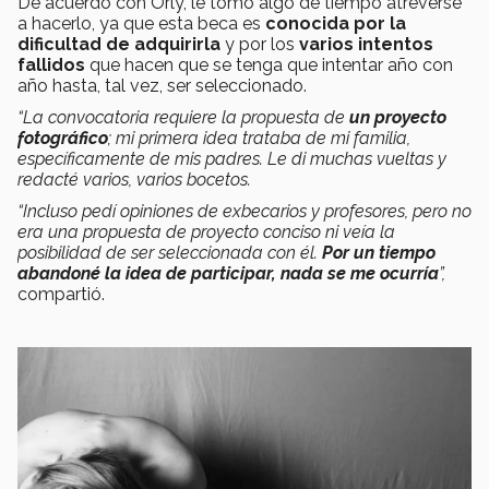
De acuerdo con Orly, le tomó algo de tiempo atreverse
a hacerlo, ya que esta beca es
conocida por la
dificultad de adquirirla
y por los
varios intentos
fallidos
que hacen que se tenga que intentar año con
año hasta, tal vez, ser seleccionado.
“La convocatoria requiere la propuesta de
un proyecto
fotográfico
; mi primera idea trataba de mi familia,
específicamente de mis padres. Le di muchas vueltas y
redacté varios, varios bocetos.
“Incluso pedí opiniones de exbecarios y profesores, pero no
era una propuesta de proyecto conciso ni veía la
posibilidad de ser seleccionada con él.
Por un tiempo
abandoné la idea de participar, nada se me ocurría
”,
compartió.