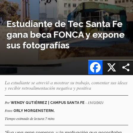
Estudiante de Tec Santa Fe
gana beca FONCA y expone
sus fotografías
Facebook
X
La estudiante se atrevió a mostrar su trabajo, comentar sus ideas
y recibir retroalimentación negativa y positiva
Por
- 15/12/2021
WENDY GUTIÉRREZ | CAMPUS SANTA FE
Fotos
ORLY MORGENSTERN.
Tiempo estimado de lectura:7 mins
“Fue una gran sorpresa, y la motivación que necesitaba