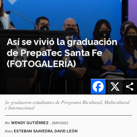
Así se vivió la graduación
de PrepaTec Santa Fe
(FOTOGALERÍA)
Facebook
X
Se graduaron estudiantes de Programa Bicultural, Multicultural
e Internacional
Por
- 26/05/2022
WENDY GUTIÉRREZ
Fotos
ESTEBAN SAAVEDRA, DAVID LEÓN