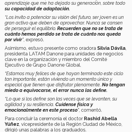
aprendizaje que me ha dejado su generación, sobre todo
su capacidad de adaptación.
“Los invito a potenciar su visión del futuro, ser joven es un
gran activo que deben de aprovechar. Nunca se cansen
de perseguir el equilibrio.
Recuerden que no se trata de
cuánto hemos perdido se trata de cuánto nos queda
por vivir
”
,
expresó.
Asimismo, estuvo presente como oradora
Silvia Dávila
,
presidenta LATAM Danone para unidades de negocios
clave en la organización y miembro del Comité
Ejecutivo de Grupo Danone Global.
“Estamos muy felices de que hayan terminado este ciclo
tan importante, están viviendo un momento único y
especial que tienen que disfrutar plenamente.
No tengan
miedo a equivocarse, el error nunca los define.
“Lo que sí los define son las veces que se levanten, su
agilidad y su resiliencia.
Cuídense física y
emocionalmente en este proceso
”
, comentó.
Para concluir la ceremonia el doctor
Rashid Abella
Yúñez
, vicepresidente de la Región Ciudad de México,
dirigió unas palabras a los graduados.