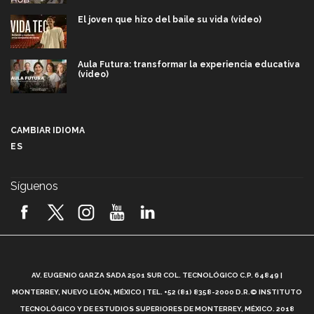
El joven que hizo del baile su vida (video)
Aula Futura: transformar la experiencia educativa
(video)
Más que un festival cultural: así es la magia de
VIBRART 2026 (video)
CAMBIAR IDIOMA
ES
Javier Guzmán: investigación con impacto social
(video)
Síguenos
¡México, en el top del mundial de robótica FIRST
2026! (video)
Vida Tec: Pasión, disciplina y básquetbol, con Gael
Adame (video)
A
AV. EUGENIO GARZA SADA 2501 SUR COL. TECNOLÓGICO C.P. 64849 |
L
¿Cómo es el Modelo Educativo Tec? (video)
MONTERREY, NUEVO LEÓN, MÉXICO | TEL. +52 (81) 8358-2000 D.R.© INSTITUTO
TECNOLÓGICO Y DE ESTUDIOS SUPERIORES DE MONTERREY, MÉXICO. 2018