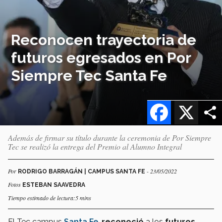
Reconocen trayectoria de
futuros egresados en Por
Siempre Tec Santa Fe
Facebook
X
Además de firmar su título durante la ceremonia de Por Siempre
Tec se realizó la entrega del Premio al Alumno Integral
Por
- 23/05/2022
RODRIGO BARRAGÁN | CAMPUS SANTA FE
Fotos
ESTEBAN SAAVEDRA
Tiempo estimado de lectura:5 mins
El Tec campus
Santa Fe
,
reconoció
a los
futuros