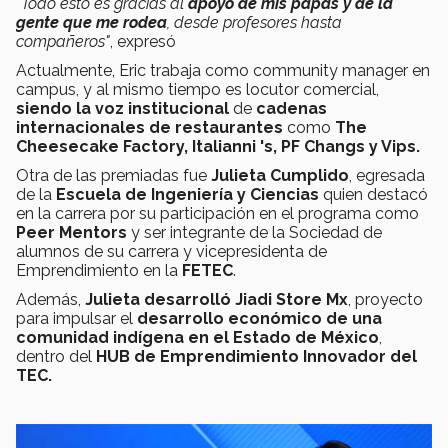
"Todo esto es gracias al
apoyo de mis papás y de la
gente que me rodea
, desde profesores hasta
compañeros"
, expresó
Actualmente, Eric trabaja como community manager en
campus, y al mismo tiempo es locutor comercial,
siendo la voz institucional
de
cadenas
internacionales
de restaurantes
como
The
Cheesecake Factory, Italianni 's, PF Changs y Vips.
Otra de las premiadas fue
Julieta Cumplido
, egresada
de la
Escuela de Ingeniería y Ciencias
quien destacó
en la carrera por su participación en el programa como
Peer Mentors
y ser integrante de la Sociedad de
alumnos de su carrera y vicepresidenta de
Emprendimiento en la
FETEC
.
Además,
Julieta desarrolló Jiadi Store Mx
, proyecto
para impulsar el
desarrollo económico de una
comunidad indígena en el Estado de México
,
dentro del
HUB de Emprendimiento Innovador del
TEC.