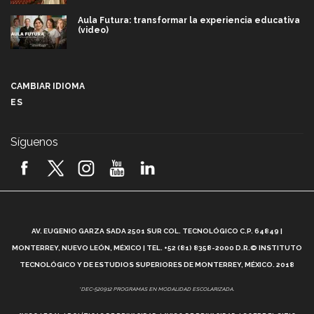
Aula Futura: transformar la experiencia educativa
(video)
Más que un festival cultural: así es la magia de
VIBRART 2026 (video)
CAMBIAR IDIOMA
ES
Javier Guzmán: investigación con impacto social
(video)
Síguenos
¡México, en el top del mundial de robótica FIRST
2026! (video)
Vida Tec: Pasión, disciplina y básquetbol, con Gael
Adame (video)
A
AV. EUGENIO GARZA SADA 2501 SUR COL. TECNOLÓGICO C.P. 64849 |
L
¿Cómo es el Modelo Educativo Tec? (video)
MONTERREY, NUEVO LEÓN, MÉXICO | TEL. +52 (81) 8358-2000 D.R.© INSTITUTO
TECNOLÓGICO Y DE ESTUDIOS SUPERIORES DE MONTERREY, MÉXICO. 2018
Vida Tec: Feminismo e Inteligencia Artificial, Paola
*DEC-520912 PROGRAMAS EN MODALIDAD ESCOLARIZADA.
Ricaurte (video)