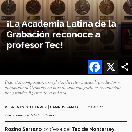
¡La Academia Latina de la
Grabación reconoce a
profesor Tec!
Facebook
X
Pianista, compositor, arreglista, director musical, productor y
nominado al Grammy en más de una categoría es reconocido
por grandes figuras de la música
Por
- 30/04/2021
WENDY GUTIÉRREZ | CAMPUS SANTA FE
Tiempo estimado de lectura:3 mins
Rosino Serrano
, profesor del
Tec de Monterrey