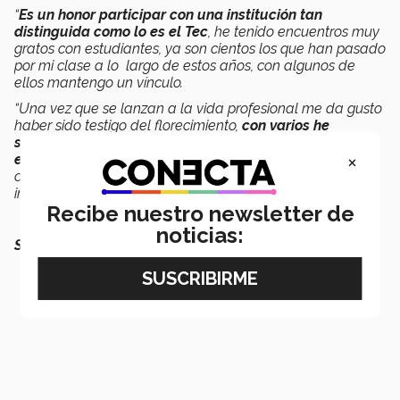
“
Es un honor participar con una institución tan
distinguida como lo es el Tec
, he tenido encuentros muy
gratos con estudiantes, ya son cientos los que han pasado
por mi clase a lo largo de estos años, con algunos de
ellos mantengo un vínculo.
“Una vez que se lanzan a la vida profesional me da gusto
haber sido testigo del florecimiento,
con varios he
seguido colaborando una vez que se han graduado ya
×
en la vida laboral-profesional,
agradezco mucho la
confianza de la institución por permitirme seguir
impartiendo cátedra”
, expresó.
Recibe nuestro newsletter de
noticias:
SEGURO QUERRÁS LEER TAMBIÉN: