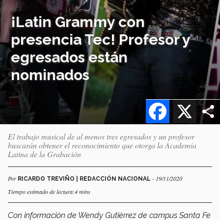
¡Latin Grammy con
presencia Tec! Profesor y
egresados están
nominados
Facebook
X
El trabajo musical de al menos tres egresados y un profesor
buscarán obtener el reconocimiento que otorga la Academia
Latina de la Grabación
Por
- 19/11/2020
RICARDO TREVIÑO | REDACCIÓN NACIONAL
Tiempo estimado de lectura:4 mins
Con información de Wendy Gutiérrez de campus Santa Fe