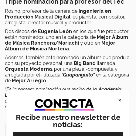
Triple nominación para profesor del Tec
Rosino, profesor de la carrera de
Ingeniería en
Producción Musical Digital
, es pianista, compositor,
arreglista, director musical y productor.
Dos discos de
Eugenia León
en los que fue productor
están nominados: uno en la categoría de
Mejor Álbum
de Música Ranchera/Mariachi
y otro en
Mejor
Álbum de Música Norteña
.
Además, también está nominado un álbum que produjo
con su proyecto personal, una
Big Band
llamada
Orquesta Moderna
, por una pieza -compuesta y
arreglada por él- titulada "
Guapanguito"
en la categoría
de
Mejor Arreglo
.
“Es la primera nominación que recibo de la
Academia
Latina
, por la cual, me siento muy satisfecho, muy
×
agradecido; también desde luego que con las
nominaciones de Eugenia (León)”
, comentó.
Recibe nuestro newsletter de
noticias:
Muy agradecido con LARAS