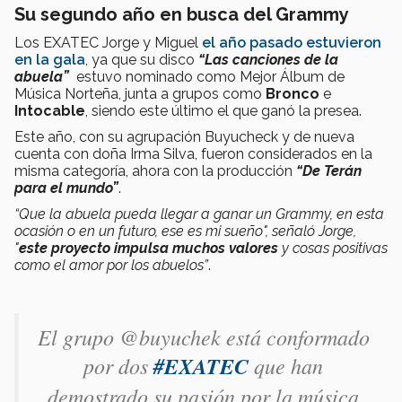
Su segundo año en busca del Grammy
Los EXATEC Jorge y Miguel
el año pasado estuvieron
en la gala
, ya que su disco
“Las canciones de la
abuela”
estuvo nominado como Mejor Álbum de
Música Norteña, junta a grupos como
Bronco
e
Intocable
, siendo este último el que ganó la presea.
Este año, con su agrupación Buyucheck y de nueva
cuenta con doña Irma Silva, fueron considerados en la
misma categoría, ahora con la producción
“De Terán
para el mundo”
.
“Que la abuela pueda llegar a ganar un Grammy, en esta
ocasión o en un futuro, ese es mi sueño", señaló Jorge,
"
este proyecto impulsa muchos valores
y cosas positivas
como el amor por los abuelos”
.
El grupo @buyuchek está conformado
por dos
#EXATEC
que han
demostrado su pasión por la música