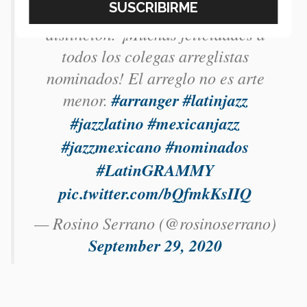
@LatinGRAMMYs
por esta
distinción. ¡Muchas felicidades a
todos los colegas arreglistas
nominados! El arreglo no es arte
menor.
#arranger
#latinjazz
#jazzlatino
#mexicanjazz
#jazzmexicano
#nominados
#LatinGRAMMY
pic.twitter.com/bQfmkKsIIQ
— Rosino Serrano (@rosinoserrano)
September 29, 2020