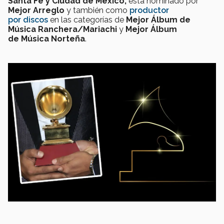
Santa Fe y Ciudad de México,
está nominado por
Mejor Arreglo
y también como
productor
por discos
en las categorías de
Mejor Álbum de
Música Ranchera/Mariachi
y
Mejor Álbum
de Música Norteña
.