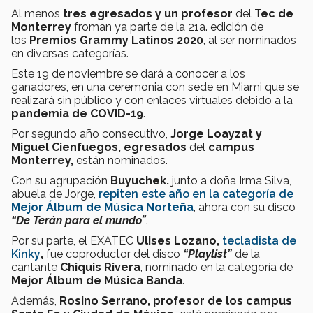
Al menos
tres egresados y un profesor
del
Tec de
Monterrey
froman ya parte de la 21a. edición de
los
Premios Grammy Latinos 2020
, al ser nominados
en diversas categorías.
Este 19 de noviembre se dará a conocer a los
ganadores, en una ceremonia con sede en Miami que se
realizará sin público y con enlaces virtuales debido a la
pandemia de COVID-19
.
Por segundo año consecutivo,
Jorge Loayzat y
Miguel Cienfuegos, egresados
del
campus
Monterrey,
están nominados.
Con su agrupación
Buyuchek.
junto a doña Irma Silva,
abuela de Jorge,
repiten este año en la categoría de
Mejor Álbum de Música Norteña
, ahora con su disco
“De Terán para el mundo”
.
Por su parte, el EXATEC
Ulises Lozano,
tecladista de
Kinky
,
fue coproductor del disco
“Playlist”
de la
cantante
Chiquis Rivera
, nominado en la categoría de
Mejor Álbum de Música Banda
.
Además,
Rosino Serrano, profesor de los campus