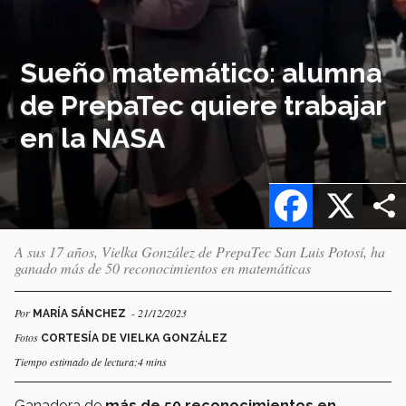
Sueño matemático: alumna
de PrepaTec quiere trabajar
en la NASA
Facebook
X
A sus 17 años, Vielka González de PrepaTec San Luis Potosí, ha
ganado más de 50 reconocimientos en matemáticas
Por
- 21/12/2023
MARÍA SÁNCHEZ
Fotos
CORTESÍA DE VIELKA GONZÁLEZ
Tiempo estimado de lectura:4 mins
Ganadora de
más de 50 reconocimientos en