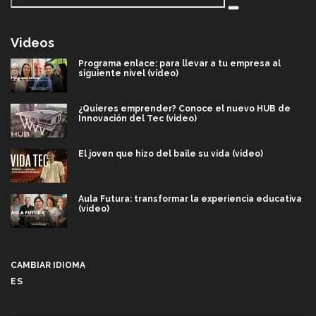
Videos
Programa enlace: para llevar a tu empresa al
siguiente nivel (video)
¿Quieres emprender? Conoce el nuevo HUB de
Innovación del Tec (video)
El joven que hizo del baile su vida (video)
Aula Futura: transformar la experiencia educativa
(video)
Más que un festival cultural: así es la magia de
VIBRART 2026 (video)
CAMBIAR IDIOMA
ES
Javier Guzmán: investigación con impacto social
(video)