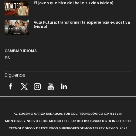
El joven que hizo del baile su vida (video)
Aula Futura: transformar la experiencia educativa
(video)
Más que un festival cultural: así es la magia de
VIBRART 2026 (video)
CAMBIAR IDIOMA
ES
Javier Guzmán: investigación con impacto social
(video)
Síguenos
¡México, en el top del mundial de robótica FIRST
2026! (video)
Vida Tec: Pasión, disciplina y básquetbol, con Gael
Adame (video)
A
AV. EUGENIO GARZA SADA 2501 SUR COL. TECNOLÓGICO C.P. 64849 |
L
¿Cómo es el Modelo Educativo Tec? (video)
MONTERREY, NUEVO LEÓN, MÉXICO | TEL. +52 (81) 8358-2000 D.R.© INSTITUTO
TECNOLÓGICO Y DE ESTUDIOS SUPERIORES DE MONTERREY, MÉXICO. 2018