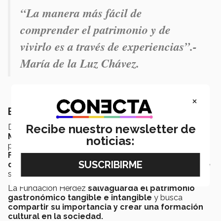
“
La manera más fácil de
comprender el patrimonio y de
vivirlo es a través de experiencias”.-
María de la Luz Chávez.
×
El convenio con Fundación Herdez
Recibe nuestro newsletter de
Durante la realización del proyecto, el
Tec de
Monterrey campus San Luis Potosí
encontró la
noticias:
posibilidad de establecer un
lazo más fuerte
con la
Fundación Herdez Casa
Doña María Pons
a través
de la firma de un convenio de colaboración
que se
signó
previo a la convivencia.
La Fundación Herdez
salvaguarda el patrimonio
gastronómico tangible e intangible
y busca
compartir su importancia y crear una formación
cultural en la sociedad.