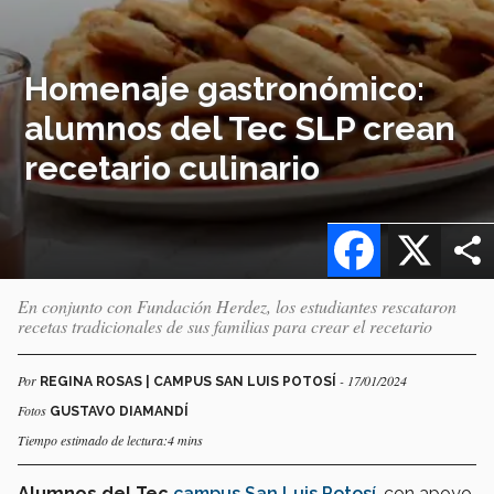
Homenaje gastronómico:
alumnos del Tec SLP crean
recetario culinario
Facebook
X
En conjunto con Fundación Herdez, los estudiantes rescataron
recetas tradicionales de sus familias para crear el recetario
Por
- 17/01/2024
REGINA ROSAS | CAMPUS SAN LUIS POTOSÍ
Fotos
GUSTAVO DIAMANDÍ
Tiempo estimado de lectura:4 mins
Alumnos del Tec
campus San Luis Potosí
, con apoyo