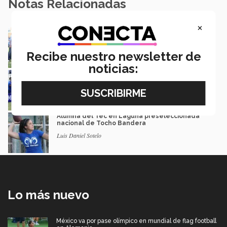
Notas Relacionadas
×
Borregas de Tocho Bandera a la conquista de
los nacionales de Conadeip
Luis Daniel Sotelo
Recibe nuestro newsletter de
noticias:
Borregos de PrepaTec Mty logran títulos
nacionales de CONADEIP
Luis Mario García | campus Monterrey
Alumna del Tec en Laguna preseleccionada
nacional de Tocho Bandera
Luis Daniel Sotelo
Lo más nuevo
México va por pase olímpico en mundial de flag football