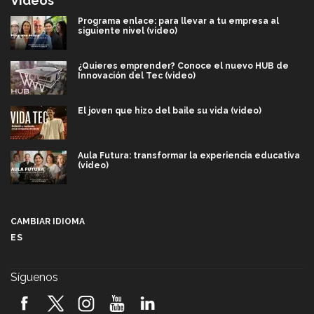
Videos
Programa enlace: para llevar a tu empresa al
siguiente nivel (video)
¿Quieres emprender? Conoce el nuevo HUB de
Innovación del Tec (video)
El joven que hizo del baile su vida (video)
Aula Futura: transformar la experiencia educativa
(video)
Más que un festival cultural: así es la magia de
VIBRART 2026 (video)
CAMBIAR IDIOMA
ES
Javier Guzmán: investigación con impacto social
(video)
Síguenos
¡México, en el top del mundial de robótica FIRST
2026! (video)