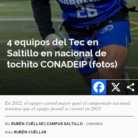
4 equipos del Tec en
Saltillo en nacional de
tochito CONADEIP (fotos)
Facebook
X
En 2022, el equipo varonil mayor ganó el campeonato nacional,
mientras que el equipo juvenil se coronó en 2023
Por
- 13/03/2024
RUBÉN CUÉLLAR | CAMPUS SALTILLO
Fotos
RUBÉN CUÉLLAR