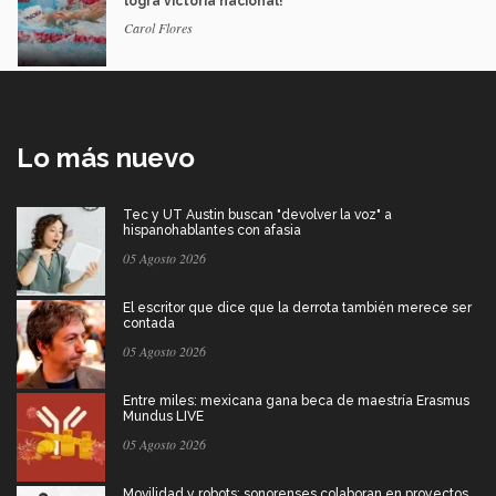
logra victoria nacional!
Carol Flores
Lo más nuevo
Tec y UT Austin buscan "devolver la voz" a
hispanohablantes con afasia
05 Agosto 2026
El escritor que dice que la derrota también merece ser
contada
05 Agosto 2026
Entre miles: mexicana gana beca de maestría Erasmus
Mundus LIVE
05 Agosto 2026
Movilidad y robots: sonorenses colaboran en proyectos