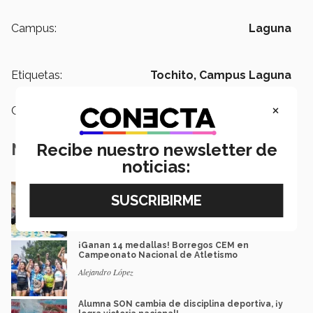
Campus:
Laguna
Etiquetas:
Tochito,
Campus Laguna
×
Categoría:
Deportes
Notas Relacionadas
Recibe nuestro newsletter de
noticias:
¡Jaque mate! La mexicana de 16 que aspira
llegar al mundial de ajedrez
Saray González
¡Ganan 14 medallas! Borregos CEM en
Campeonato Nacional de Atletismo
Alejandro López
Alumna SON cambia de disciplina deportiva, ¡y