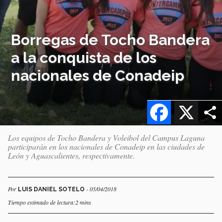
Borregas de Tocho Bandera
a la conquista de los
nacionales de Conadeip
Facebook
X
Los equipos de Tocho Bandera y Voleibol del Campus Laguna
participarán en los nacionales de Conadeip en las ciudades de
León y Aguascalientes, respectivamente.
Por
- 05/04/2018
LUIS DANIEL SOTELO
Tiempo estimado de lectura:2 mins