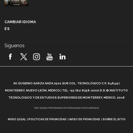
Más que un festival cultural: así es la magia de
VIBRART 2026 (video)
CAMBIAR IDIOMA
ES
Javier Guzmán: investigación con impacto social
(video)
Síguenos
¡México, en el top del mundial de robótica FIRST
2026! (video)
Vida Tec: Pasión, disciplina y básquetbol, con Gael
Adame (video)
A
AV. EUGENIO GARZA SADA 2501 SUR COL. TECNOLÓGICO C.P. 64849 |
L
¿Cómo es el Modelo Educativo Tec? (video)
MONTERREY, NUEVO LEÓN, MÉXICO | TEL. +52 (81) 8358-2000 D.R.© INSTITUTO
TECNOLÓGICO Y DE ESTUDIOS SUPERIORES DE MONTERREY, MÉXICO. 2018
Vida Tec: Feminismo e Inteligencia Artificial, Paola
*DEC-520912 PROGRAMAS EN MODALIDAD ESCOLARIZADA.
Ricaurte (video)
AVISO LEGAL
POLÍTICAS DE PRIVACIDAD
AVISO DE PRIVACIDAD
SOBRE EL SITIO