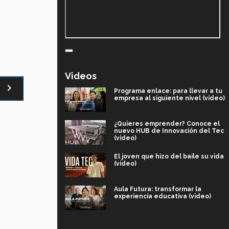
Videos
navigate_next
Programa enlace: para llevar a tu
empresa al siguiente nivel (video)
¿Quieres emprender? Conoce el
nuevo HUB de Innovación del Tec
(video)
El joven que hizo del baile su vida
(video)
Aula Futura: transformar la
experiencia educativa (video)
Más que un festival cultural: así es
la magia de VIBRART 2026 (video)