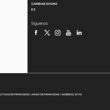
CAMBIAR IDIOMA
ES
Javier Guzmán: investigación con
impacto social (video)
Síguenos
¡México, en el top del mundial de
robótica FIRST 2026! (video)
Vida Tec: Pasión, disciplina y
básquetbol, con Gael Adame
(video)
¿Cómo es el Modelo Educativo
Tec? (video)
Vida Tec: Feminismo e Inteligencia
Artificial, Paola Ricaurte (video)
LÍTICAS DE PRIVACIDAD
AVISO DE PRIVACIDAD
SOBRE EL SITIO