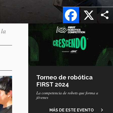
Facebook
X
 la
Torneo de robótica
FIRST 2024
La competencia de robots que forma a
jóvenes
navigate_next
MÁS DE ESTE EVENTO