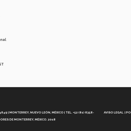
onal
ST
Aviso
Legal
49 | MONTERREY, NUEVO LEÓN, MÉXICO | TEL. +52 (81) 8358-
AVISO LEGAL
PO
ORES DE MONTERREY, MÉXICO. 2018