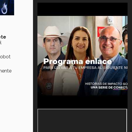
ete
l
robot
rmente