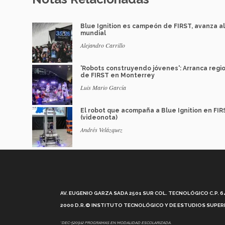
Blue Ignition es campeón de FIRST, avanza al
mundial
Alejandro Carrillo
'Robots construyendo jóvenes': Arranca regi
de FIRST en Monterrey
Luis Mario García
El robot que acompaña a Blue Ignition en FIR
(videonota)
Andrés Velázquez
AV. EUGENIO GARZA SADA 2501 SUR COL. TECNOLÓGICO C.P. 648
2000 D.R.© INSTITUTO TECNOLÓGICO Y DE ESTUDIOS SUPERI
*DEC-520912 PROGRAMAS EN MODALIDAD ESCOLARIZADA.