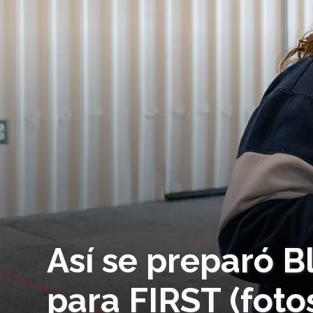
Así se preparó Bl
para FIRST (foto