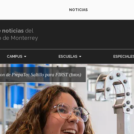
NOTICIAS
e noticias
del
o de Monterrey
CAMPUS
ESCUELAS
ESPECIALE
tion de PrepaTec Saltillo para FIRST (fotos)