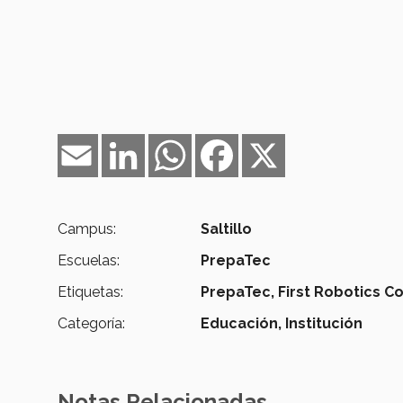
Email
LinkedIn
WhatsApp
Facebook
X
Campus:
Saltillo
Escuelas:
PrepaTec
Etiquetas:
PrepaTec,
First Robotics C
Categoría:
Educación,
Institución
Notas Relacionadas