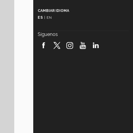
Más que un festival cultural: así es
la magia de VIBRART 2026 (video)
CAMBIAR IDIOMA
ES
|
EN
Javier Guzmán: investigación con
impacto social (video)
Síguenos
¡México, en el top del mundial de
robótica FIRST 2026! (video)
Vida Tec: Pasión, disciplina y
básquetbol, con Gael Adame
(video)
¿Cómo es el Modelo Educativo
Tec? (video)
Vida Tec: Feminismo e Inteligencia
Artificial, Paola Ricaurte (video)