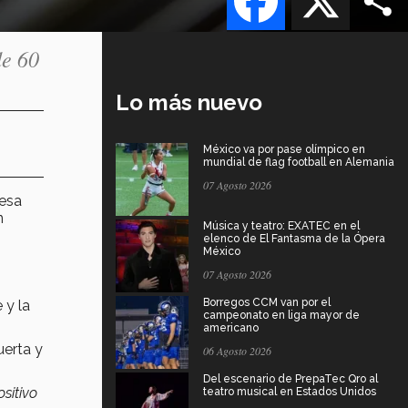
de 60
Lo más nuevo
México va por pase olímpico en
mundial de flag football en Alemania
07 Agosto 2026
esa
n
Música y teatro: EXATEC en el
elenco de El Fantasma de la Ópera
México
07 Agosto 2026
Borregos CCM van por el
 y la
campeonato en liga mayor de
americano
uerta y
06 Agosto 2026
Del escenario de PrepaTec Qro al
sitivo
teatro musical en Estados Unidos