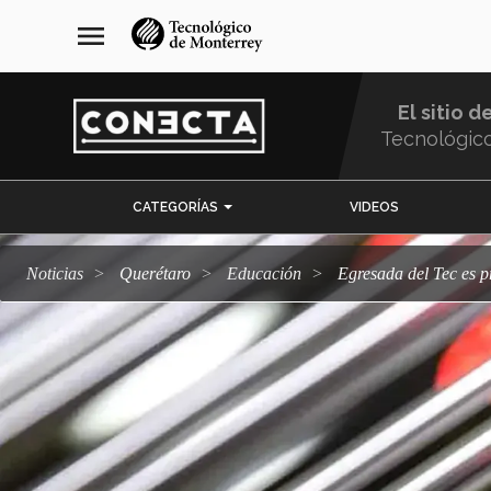
Pasar
navegación
menu
al
principal
contenido
principal
El sitio d
Tecnológic
Menu
CATEGORÍAS
VIDEOS
Comunidad
Noticias
Querétaro
Educación
Egresada del Tec es