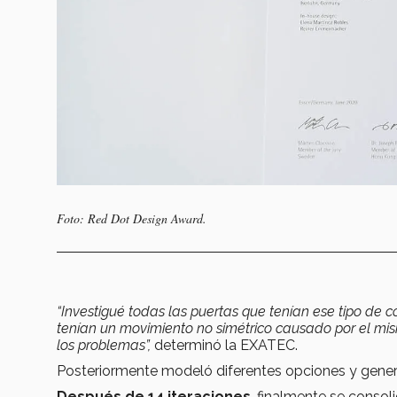
Foto: Red Dot Design Award.
“Investigué todas las puertas que tenían ese tipo de 
tenían un movimiento no simétrico causado por el mis
los problemas”,
determinó la EXATEC.
Posteriormente modeló diferentes opciones y gener
Después de 14
iteraciones
, finalmente se consol