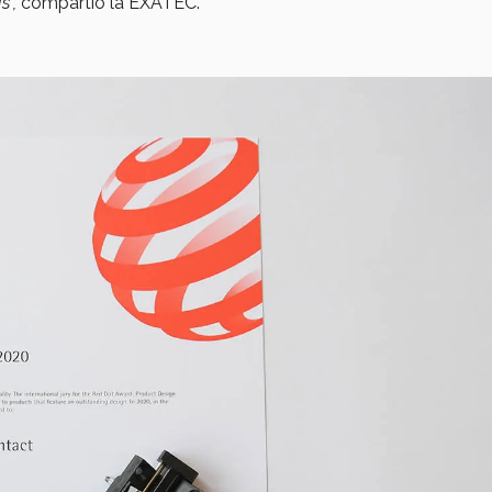
s”,
compartió la EXATEC.