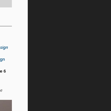
sign
ign
e 6
Le