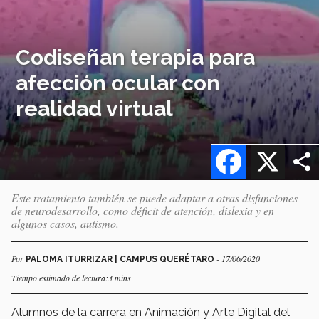
Codiseñan terapia para
afección ocular con
realidad virtual
Facebook
X
Este tratamiento también se puede adaptar a otras disfunciones
de neurodesarrollo, como déficit de atención, dislexia y en
algunos casos, autismo.
Por
- 17/06/2020
PALOMA ITURRIZAR | CAMPUS QUERÉTARO
Tiempo estimado de lectura:3 mins
Alumnos de la carrera en Animación y Arte Digital del