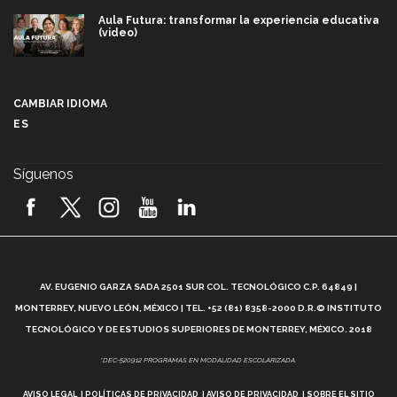
Aula Futura: transformar la experiencia educativa
(video)
Más que un festival cultural: así es la magia de
VIBRART 2026 (video)
CAMBIAR IDIOMA
ES
Javier Guzmán: investigación con impacto social
(video)
Síguenos
¡México, en el top del mundial de robótica FIRST
2026! (video)
Vida Tec: Pasión, disciplina y básquetbol, con Gael
Adame (video)
A
AV. EUGENIO GARZA SADA 2501 SUR COL. TECNOLÓGICO C.P. 64849 |
L
¿Cómo es el Modelo Educativo Tec? (video)
MONTERREY, NUEVO LEÓN, MÉXICO | TEL. +52 (81) 8358-2000 D.R.© INSTITUTO
TECNOLÓGICO Y DE ESTUDIOS SUPERIORES DE MONTERREY, MÉXICO. 2018
Vida Tec: Feminismo e Inteligencia Artificial, Paola
*DEC-520912 PROGRAMAS EN MODALIDAD ESCOLARIZADA.
Ricaurte (video)
AVISO LEGAL
POLÍTICAS DE PRIVACIDAD
AVISO DE PRIVACIDAD
SOBRE EL SITIO