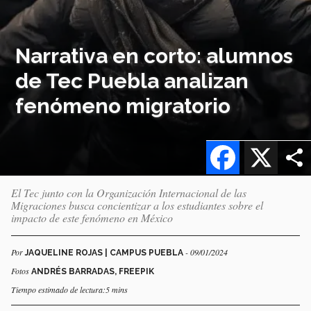
Narrativa en corto: alumnos
de Tec Puebla analizan
fenómeno migratorio
Facebook
X
El Tec junto con la Organización Internacional de las
Migraciones busca concientizar a los estudiantes sobre el
impacto de este fenómeno en México
Por
- 09/01/2024
JAQUELINE ROJAS | CAMPUS PUEBLA
Fotos
ANDRÉS BARRADAS, FREEPIK
Tiempo estimado de lectura:5 mins