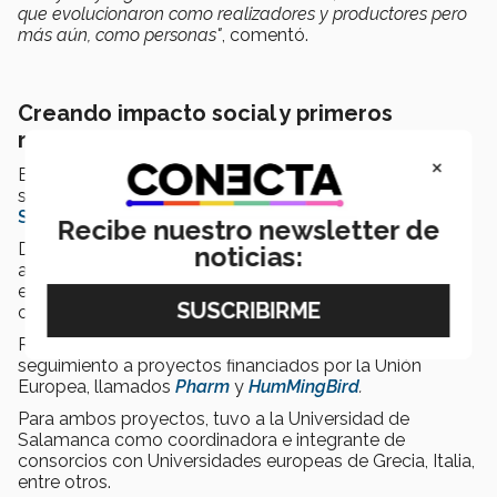
que evolucionaron como realizadores y productores pero
más aún, como personas"
, comentó.
Creando impacto social y primeros
resultados
×
Barradas-Gurruchaga realizó en 2022 una estancia
sabática de investigación en la
Universidad de
Salamanca
en España.
Recibe nuestro newsletter de
Durante su estadía colaboró de forma paralela con la
noticias:
asociación
Salamanca Acoge
impartiendo clases en
español a extranjeros, talleres de comunicación y en
ciclos de cine.
Realizó dos cortometrajes documentales en
seguimiento a proyectos financiados por la Unión
Europea, llamados
Pharm
y
HumMingBird
.
Para ambos proyectos, tuvo a la Universidad de
Salamanca como coordinadora e integrante de
consorcios con Universidades europeas de Grecia, Italia,
entre otros.