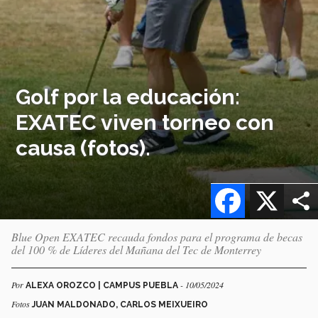
Golf por la educación:
EXATEC viven torneo con
causa (fotos).
Facebook
X
Blue Open EXATEC recauda fondos para el programa de becas
del 100 % de Líderes del Mañana del Tec de Monterrey
Por
- 10/05/2024
ALEXA OROZCO | CAMPUS PUEBLA
Fotos
JUAN MALDONADO, CARLOS MEIXUEIRO