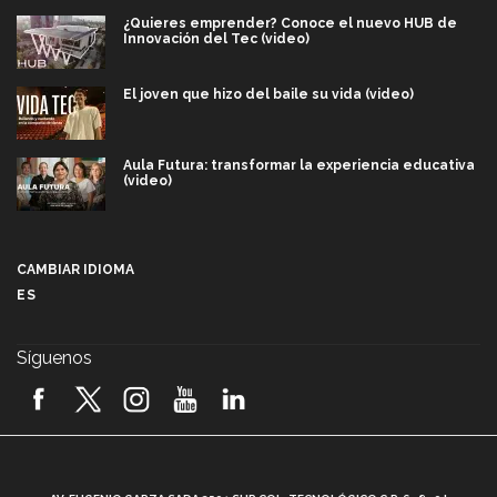
¿Quieres emprender? Conoce el nuevo HUB de
Innovación del Tec (video)
El joven que hizo del baile su vida (video)
Aula Futura: transformar la experiencia educativa
(video)
Más que un festival cultural: así es la magia de
VIBRART 2026 (video)
CAMBIAR IDIOMA
ES
Javier Guzmán: investigación con impacto social
(video)
Síguenos
¡México, en el top del mundial de robótica FIRST
2026! (video)
Vida Tec: Pasión, disciplina y básquetbol, con Gael
Adame (video)
A