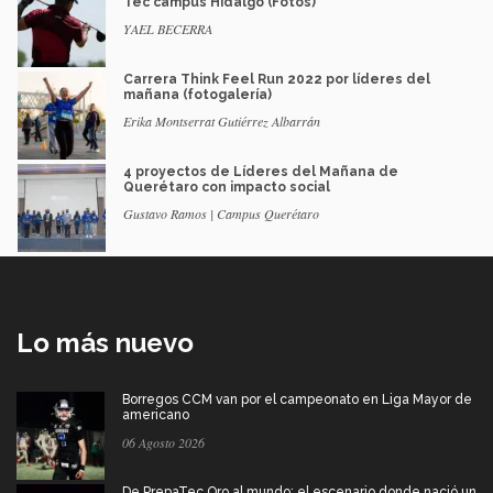
Tec campus Hidalgo (Fotos)
YAEL BECERRA
Carrera Think Feel Run 2022 por líderes del
mañana (fotogalería)
Erika Montserrat Gutiérrez Albarrán
4 proyectos de Líderes del Mañana de
Querétaro con impacto social
Gustavo Ramos | Campus Querétaro
Lo más nuevo
Borregos CCM van por el campeonato en Liga Mayor de
americano
06 Agosto 2026
De PrepaTec Qro al mundo: el escenario donde nació un