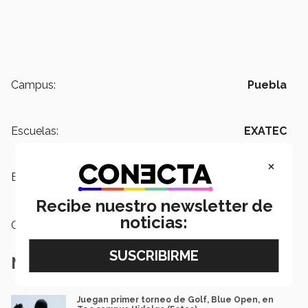
Campus:
Puebla
Escuelas:
EXATEC
×
Etiquetas:
Líderes del Mañana,
EXATEC,
Torneo de Golf EXATEC,
Beca
Recibe nuestro newsletter de
noticias:
Categoría:
Institución
Notas Relacionadas
Juegan primer torneo de Golf, Blue Open, en