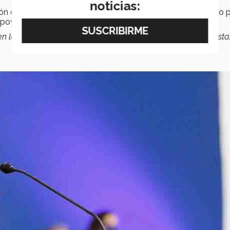
noticias:
ión con las elecciones del 2021 o bien, que no tenían acceso 
apoyarlos con el proceso y a cerrar esta brecha social.
 en las comunidades y me agradecieron por todo lo que yo est