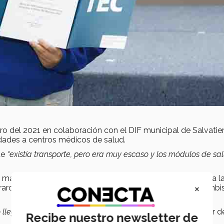
ero del 2021 en colaboración con el DIF municipal de Salvatier
udades a centros médicos de salud.
ue
“existía transporte, pero era muy escaso y los módulos de sa
os mayores durante la campaña de vacunación, pues pese a l
×
raron acceder a ella. Fue así que Ceci logró conseguir combi
lega ahí. ¿Cómo traes a las personas?”,
se preguntó la líder d
Recibe nuestro newsletter de