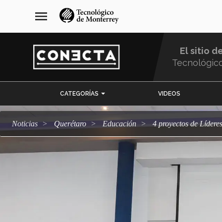
Pasar
navegación
menu
al
principal
contenido
principal
El sitio d
Tecnológic
Menu
CATEGORÍAS
VIDEOS
Comunidad
Noticias
Querétaro
Educación
4 proyectos de Líder