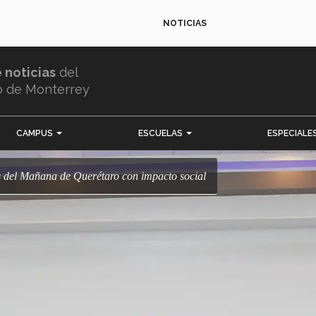
NOTICIAS
e noticias
del
o de Monterrey
CAMPUS
ESCUELAS
ESPECIALE
es del Mañana de Querétaro con impacto social