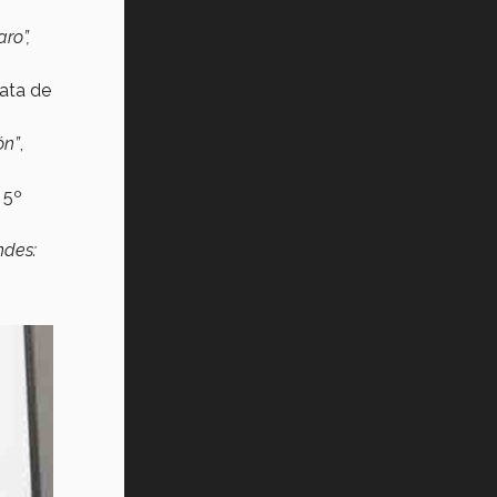
ro”,
rata de
ón”
,
 5º
ndes: