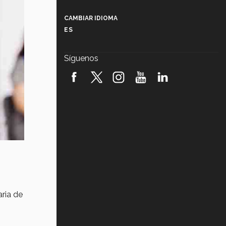
Más que un festival cultural: así es
la magia de VIBRART 2026 (video)
CAMBIAR IDIOMA
ES
Javier Guzmán: investigación con
impacto social (video)
Síguenos
¡México, en el top del mundial de
robótica FIRST 2026! (video)
Vida Tec: Pasión, disciplina y
básquetbol, con Gael Adame
(video)
¿Cómo es el Modelo Educativo
Tec? (video)
Vida Tec: Feminismo e Inteligencia
Artificial, Paola Ricaurte (video)
aria de