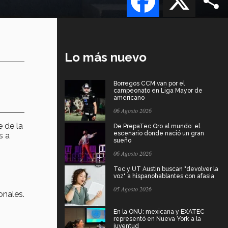
Lo más nuevo
Borregos CCM van por el
campeonato en Liga Mayor de
americano
06 Agosto 2026
 de la
De PrepaTec Qro al mundo: el
escenario donde nació un gran
s a
sueño
06 Agosto 2026
Tec y UT Austin buscan "devolver la
voz" a hispanohablantes con afasia
05 Agosto 2026
onales.
En la ONU: mexicana y EXATEC
representó en Nueva York a la
juventud