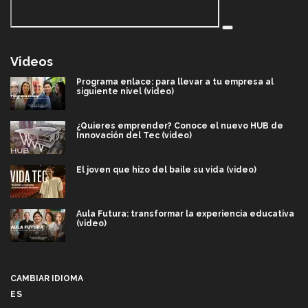
Videos
Programa enlace: para llevar a tu empresa al
siguiente nivel (video)
¿Quieres emprender? Conoce el nuevo HUB de
Innovación del Tec (video)
El joven que hizo del baile su vida (video)
Aula Futura: transformar la experiencia educativa
(video)
Más que un festival cultural: así es la magia de
VIBRART 2026 (video)
CAMBIAR IDIOMA
ES
Javier Guzmán: investigación con impacto social