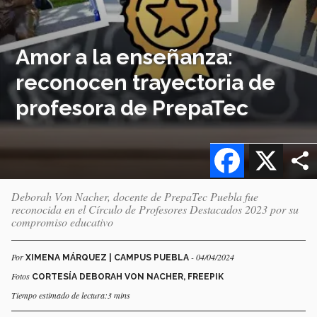
Amor a la enseñanza:
reconocen trayectoria de
profesora de PrepaTec
Facebook
X
Deborah Von Nacher, docente de PrepaTec Puebla fue
reconocida en el Círculo de Profesores Destacados 2023 por su
compromiso educativo
Por
- 04/04/2024
XIMENA MÁRQUEZ | CAMPUS PUEBLA
Fotos
CORTESÍA DEBORAH VON NACHER, FREEPIK
Tiempo estimado de lectura:3 mins