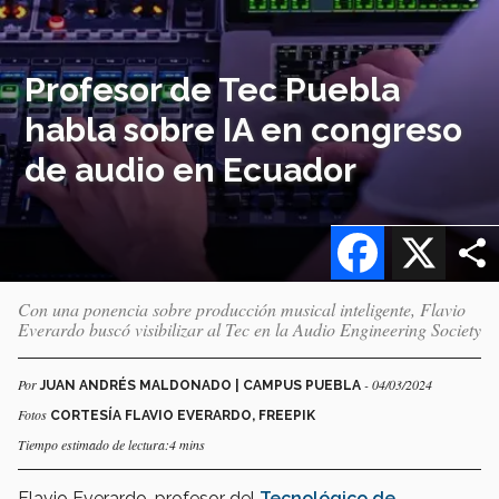
Profesor de Tec Puebla
habla sobre IA en congreso
de audio en Ecuador
Facebook
X
Con una ponencia sobre producción musical inteligente, Flavio
Everardo buscó visibilizar al Tec en la Audio Engineering Society
Por
- 04/03/2024
JUAN ANDRÉS MALDONADO | CAMPUS PUEBLA
Fotos
CORTESÍA FLAVIO EVERARDO, FREEPIK
Tiempo estimado de lectura:4 mins
Flavio Everardo, profesor del
Tecnológico de