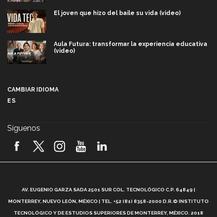
El joven que hizo del baile su vida (video)
Aula Futura: transformar la experiencia educativa
(video)
Más que un festival cultural: así es la magia de
VIBRART 2026 (video)
CAMBIAR IDIOMA
ES
Javier Guzmán: investigación con impacto social
(video)
Síguenos
¡México, en el top del mundial de robótica FIRST
2026! (video)
Vida Tec: Pasión, disciplina y básquetbol, con Gael
Adame (video)
A
AV. EUGENIO GARZA SADA 2501 SUR COL. TECNOLÓGICO C.P. 64849 |
L
¿Cómo es el Modelo Educativo Tec? (video)
MONTERREY, NUEVO LEÓN, MÉXICO | TEL. +52 (81) 8358-2000 D.R.© INSTITUTO
TECNOLÓGICO Y DE ESTUDIOS SUPERIORES DE MONTERREY, MÉXICO. 2018