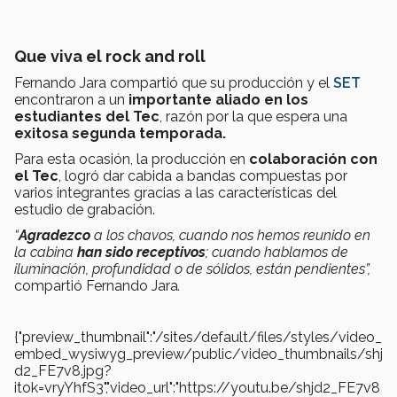
Que viva el rock and roll
Fernando Jara compartió que su producción y el
SET
encontraron a un
importante aliado en los
estudiantes del Tec
, razón por la que espera una
exitosa segunda temporada.
Para esta ocasión, la producción en
colaboración con
el Tec
, logró dar cabida a bandas compuestas por
varios integrantes gracias a las características del
estudio de grabación.
“
Agradezco
a los chavos, cuando nos hemos reunido en
la cabina
han sido receptivos
; cuando hablamos de
iluminación, profundidad o de sólidos, están pendientes”,
compartió Fernando Jara
.
{"preview_thumbnail":"/sites/default/files/styles/video_
embed_wysiwyg_preview/public/video_thumbnails/shj
d2_FE7v8.jpg?
itok=vryYhfS3","video_url":"https://youtu.be/shjd2_FE7v8