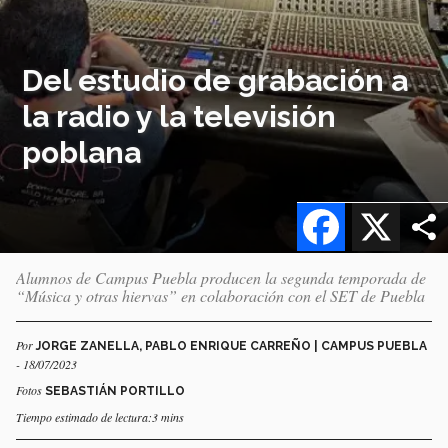
Del estudio de grabación a
la radio y la televisión
poblana
Facebook
X
Alumnos de Campus Puebla producen la segunda temporada de
“Música y otras hiervas” en colaboración con el SET de Puebla
Por
JORGE ZANELLA, PABLO ENRIQUE CARREÑO | CAMPUS PUEBLA
- 18/07/2023
Fotos
SEBASTIÁN PORTILLO
Tiempo estimado de lectura:3 mins