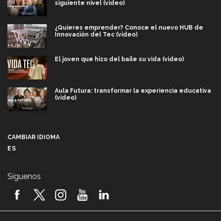
siguiente nivel (video)
¿Quieres emprender? Conoce el nuevo HUB de
Innovación del Tec (video)
El joven que hizo del baile su vida (video)
Aula Futura: transformar la experiencia educativa
(video)
Más que un festival cultural: así es la magia de
VIBRART 2026 (video)
CAMBIAR IDIOMA
ES
Javier Guzmán: investigación con impacto social
(video)
Síguenos
¡México, en el top del mundial de robótica FIRST
2026! (video)
Vida Tec: Pasión, disciplina y básquetbol, con Gael