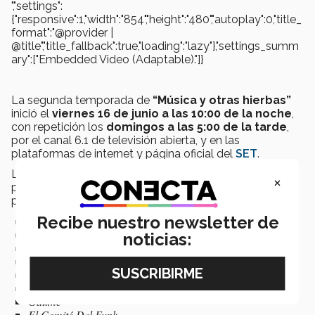
","settings":
{"responsive":1,"width":"854","height":"480","autoplay":0,"title_
format":"@provider |
@title","title_fallback":true,"loading":"lazy"},"settings_summ
ary":["Embedded Video (Adaptable)."]}
La segunda temporada de
“Música y otras hierbas”
inició el
viernes 16 de junio a las 10:00 de la noche
,
con repetición los
domingos a las 5:00 de la tarde
,
por el canal 6.1 de televisión abierta, y en las
plataformas de internet y página oficial del
SET
.
La
producción
y los
estudiantes del Tec
han
×
preparado hasta el momento
11 programas
con la
participación de:
Recibe nuestro newsletter de
La Carlota
Odinkrsna y Relicario
noticias:
Organ Drums
Rey Flanders
Guillermo Briseño
He K Tombe
Gaume
El Comité Del Funk