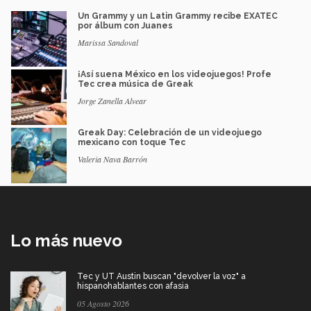
Un Grammy y un Latin Grammy recibe EXATEC
por álbum con Juanes
Marissa Sandoval
¡Así suena México en los videojuegos! Profe
Tec crea música de Greak
Jorge Zanella Alvear
Greak Day: Celebración de un videojuego
mexicano con toque Tec
Valeria Nava Barrón
Lo más nuevo
Tec y UT Austin buscan "devolver la voz" a
hispanohablantes con afasia
05 Agosto 2026