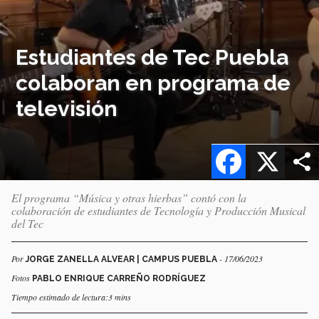
Estudiantes de Tec Puebla
colaboran en programa de
televisión
Facebook
X
El programa “Música y otras hierbas” contó con la
colaboración de estudiantes de Tecnología y Producción Musical
del Tec
Por
- 17/06/2023
JORGE ZANELLA ALVEAR | CAMPUS PUEBLA
Fotos
PABLO ENRIQUE CARREÑO RODRÍGUEZ
Tiempo estimado de lectura:3 mins