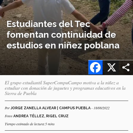
Estudiantes del Tec
fomentan continuidad de
estudios en niñez poblana
Facebook
X
El grupo estudiantil SuperCompuCampo motiva a la niñez a
estudiar con donación de juguetes y programas educativos en la
Sierra de Puebla
Por
- 18/08/2022
JORGE ZANELLA ALVEAR | CAMPUS PUEBLA
Fotos
ANDREA TÉLLEZ, RIGEL CRUZ
Tiempo estimado de lectura:5 mins