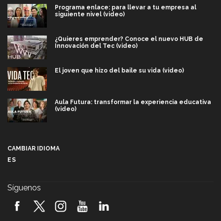
Programa enlace: para llevar a tu empresa al
siguiente nivel (video)
¿Quieres emprender? Conoce el nuevo HUB de
Innovación del Tec (video)
El joven que hizo del baile su vida (video)
Aula Futura: transformar la experiencia educativa
(video)
Más que un festival cultural: así es la magia de
VIBRART 2026 (video)
CAMBIAR IDIOMA
ES
Javier Guzmán: investigación con impacto social
(video)
Síguenos
¡México, en el top del mundial de robótica FIRST
2026! (video)