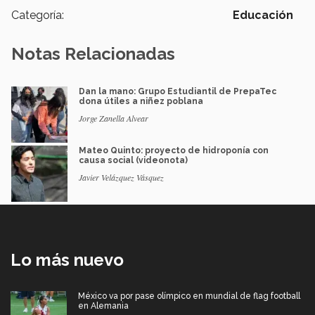
Categoría:
Educación
Notas Relacionadas
Dan la mano: Grupo Estudiantil de PrepaTec
dona útiles a niñez poblana
Jorge Zanella Alvear
Mateo Quinto: proyecto de hidroponía con
causa social (videonota)
Javier Velázquez Vásquez
Lo más nuevo
México va por pase olímpico en mundial de flag football
en Alemania