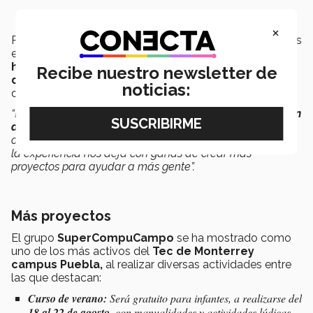
×
Para el presente semestre y tras detectar enfermedades
entre los pobladores de esa zona como
cirrosis
hepática
y
anemia,
el grupo realizará una
campaña
Recibe nuestro newsletter de
de salud con médicos,
colecta de medicamentos y
noticias:
de juguetes.
“Estamos
comprometidos y ligados al tema de inclusión
de todas las personas,
es salir de nuestra zona de
confort para empatizar con personas de nuestro Estado;
la experiencia nos deja con ganas de crear más
proyectos para ayudar a más gente”.
Más proyectos
El grupo
SuperCompuCampo
se ha mostrado como
uno de los más activos del
Tec de Monterrey
campus Puebla,
al realizar diversas actividades entre
las que destacan:
Curso de verano:
Será gratuito para infantes, a realizarse del
18 al 22 de agosto,
con manualidades y actividades lúdicas.