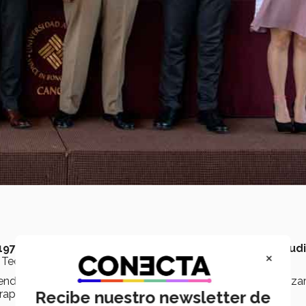
 1978
, formando parte de la
primera generación de estud
×
l Tecnológico de Monterrey.
atender pacientes, sino generar nuevos conocimientos, avanzar
erapias avanzadas.
Recibe nuestro newsletter de