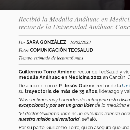
Recibió la Medalla Anáhuac en Medicin
rector de la Universidad Anáhuac Can
Por
- 16/02/2023
SARA GONZÁLEZ
Fotos
COMUNICACIÓN TECSALUD
Tiempo estimado de lectura:6 mins
Guillermo Torre Amione
, rector de TecSalud y vi
medalla Anáhuac en Medicina 2022
en Cancún, Q
De acuerdo con el
P. Jesús Quirce
, rector de la
Uni
su
trayectoria de más de 35 años
, liderazgo y v
“
Nos sentimos muy honrados de entregarle esta distin
excepcional y por ser un gran líder
de la medicina e
“
El doctor Guillermo Torre es un auténtico líder de ac
nuestra misión universitaria
”, señaló.
Por su parte, Guillermo Torre, quien asegura que un