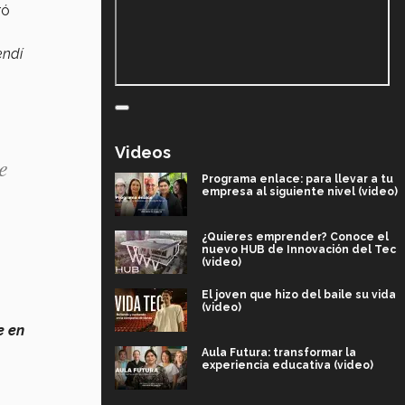
ró
endí
Videos
e
Programa enlace: para llevar a tu
empresa al siguiente nivel (video)
¿Quieres emprender? Conoce el
nuevo HUB de Innovación del Tec
(video)
El joven que hizo del baile su vida
(video)
e en
Aula Futura: transformar la
experiencia educativa (video)