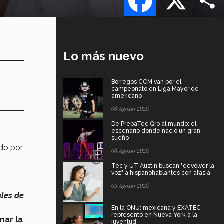
Lo más nuevo
Borregos CCM van por el
campeonato en Liga Mayor de
americano
06 Agosto 2026
De PrepaTec Qro al mundo: el
escenario donde nació un gran
sueño
ado por
06 Agosto 2026
Tec y UT Austin buscan "devolver la
voz" a hispanohablantes con afasia
05 Agosto 2026
ales de
En la ONU: mexicana y EXATEC
representó en Nueva York a la
mar la
juventud