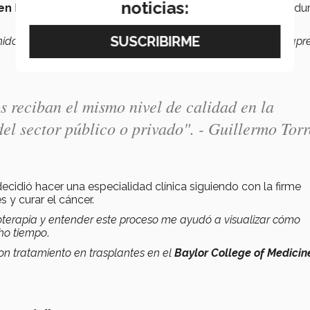
noticias:
n Inmunología en la Universidad de Chicago
, el cual du
tunidad de convivir con gente de todo el mundo y realmente apr
 reciban el mismo nivel de calidad en la
del sector público o privado". - Guillermo Torr
cidió hacer una especialidad clínica siguiendo con la firme
 y curar el cáncer.
terapia y entender este proceso me ayudó a visualizar cómo
ho tiempo
.
con tratamiento en trasplantes en el
Baylor College of Medicin