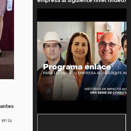
empresa al siguiente nivel (video)
iantes
 en la