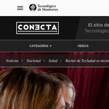
Pasar
navegación
menu
al
principal
contenido
principal
El sitio d
Tecnológic
Menu
CATEGORÍAS
VIDEOS
Comunidad
Noticias
Nacional
salud
Rector de TecSalud es reco