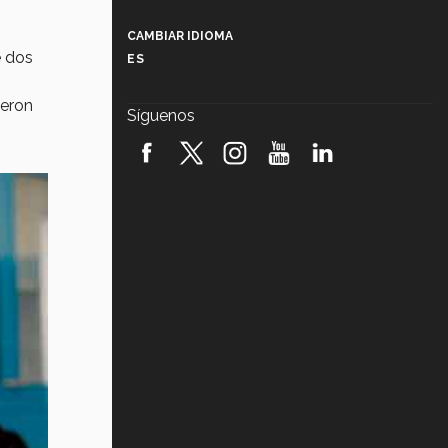
Más que un festival cultural: así es
la magia de VIBRART 2026 (video)
CAMBIAR IDIOMA
e dos
ES
Javier Guzmán: investigación con
impacto social (video)
ieron
Síguenos
¡México, en el top del mundial de
robótica FIRST 2026! (video)
Vida Tec: Pasión, disciplina y
básquetbol, con Gael Adame
(video)
¿Cómo es el Modelo Educativo
Tec? (video)
Vida Tec: Feminismo e Inteligencia
Artificial, Paola Ricaurte (video)