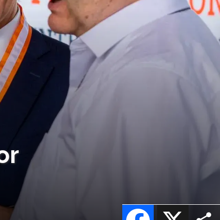
or
Facebook
X