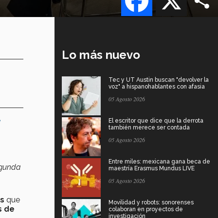
Lo más nuevo
Tec y UT Austin buscan "devolver la
voz" a hispanohablantes con afasia
05 Agosto 2026
e
El escritor que dice que la derrota
también merece ser contada
05 Agosto 2026
Entre miles: mexicana gana beca de
egunda
maestría Erasmus Mundus LIVE
05 Agosto 2026
es
que
Movilidad y robots: sonorenses
s de
colaboran en proyectos de
investigación