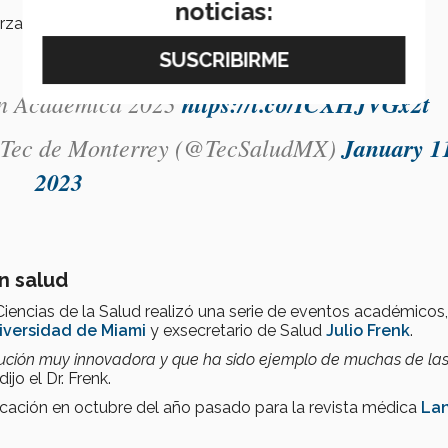
noticias:
rzar los sistemas de salud.
ión Académica 2023
https://t.co/ICXHJVGx2t
l Tec de Monterrey (@TecSaludMX)
January 1
2023
n salud
Ciencias de la Salud realizó una serie de eventos académicos,
iversidad de Miami
y exsecretario de Salud
Julio Frenk
.
itución muy innovadora y que ha sido ejemplo de muchas de las
 dijo el Dr. Frenk.
cación en octubre del año pasado para la revista médica
La