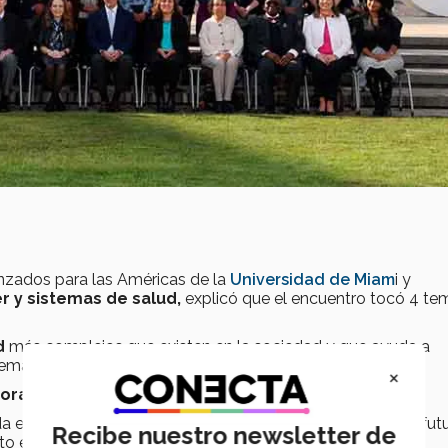
vanzados para las Américas de la
Universidad de Miam
i y
 y sistemas de salud,
explicó que el encuentro tocó 4 te
d
más complejos que existen en la sociedad y que ayuda a
temas de salud pública.
×
doras
de salud pública.
da en una economía de la esperanza y planificación de un fut
Recibe nuestro newsletter de
ento económico.