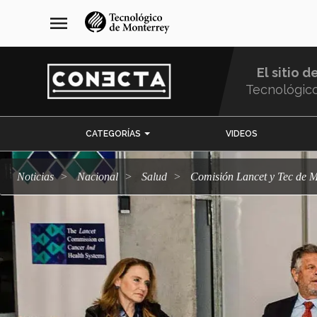
Pasar
navegación
menu
al
principal
contenido
principal
El sitio d
Tecnológic
Menu
CATEGORÍAS
VIDEOS
Comunidad
Noticias
Nacional
salud
Comisión Lancet y Tec de M