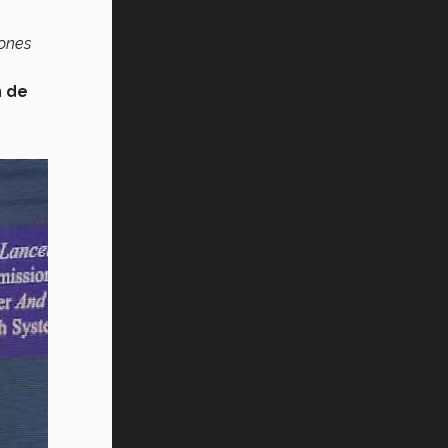
iones
n de