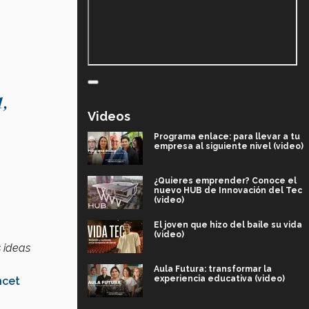
1,
Videos
Programa enlace: para llevar a tu
empresa al siguiente nivel (video)
¿Quieres emprender? Conoce el
nuevo HUB de Innovación del Tec
(video)
El joven que hizo del baile su vida
(video)
 ideas
Aula Futura: transformar la
experiencia educativa (video)
ncet