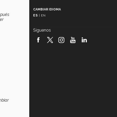
Más que un festival cultural: así es
la magia de VIBRART 2026 (video)
CAMBIAR IDIOMA
spués
ES
|
EN
Javier Guzmán: investigación con
er
impacto social (video)
Síguenos
¡México, en el top del mundial de
robótica FIRST 2026! (video)
Vida Tec: Pasión, disciplina y
básquetbol, con Gael Adame
(video)
¿Cómo es el Modelo Educativo
Tec? (video)
Vida Tec: Feminismo e Inteligencia
Artificial, Paola Ricaurte (video)
mbiar