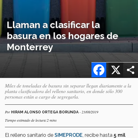
Llaman a clasificar la
basura en los hogares de
Monterrey
Facebook
X
Miles de toneladas de basura sin separar llegan diariamente a la
planta clasificadora del relleno sanitario, en donde sólo 300
personas están a cargo de segregarla.
Por
- 23/08/2019
HIRAM ALONSO ORTEGA BORUNDA
Tiempo estimado de lectura:2 mins
El relleno sanitario de
SIMEPRODE
, recibe hasta
5 mil