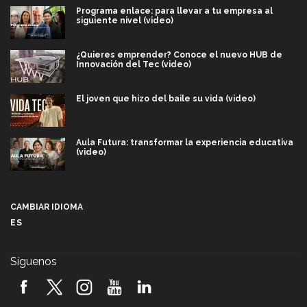
Programa enlace: para llevar a tu empresa al
siguiente nivel (video)
¿Quieres emprender? Conoce el nuevo HUB de
Innovación del Tec (video)
El joven que hizo del baile su vida (video)
Aula Futura: transformar la experiencia educativa
(video)
Más que un festival cultural: así es la magia de
VIBRART 2026 (video)
CAMBIAR IDIOMA
ES
Javier Guzmán: investigación con impacto social
(video)
Síguenos
¡México, en el top del mundial de robótica FIRST
2026! (video)