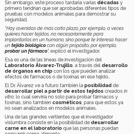
Sin embargo, este proceso tardaría varias
décadas
y
primero tendrían que ser aprobadas diferentes tipos de
pruebas con modelos animales para demostrar su
seguridad.
“Hay avenidas de más corto plazo, por ejemplo, a veces
quieres hacer tejidos, no necesariamente para
implantarlos en un humano, sino porque te interesa hacer
un
tejido biológico
con algún propósito, por ejemplo,
probar un fármaco
”,
explicó el investigador.
Esa es una de las líneas de investigación del
Laboratorio Álvarez-Trujillo
, a través del
desarrollo
de órganos en chip
con los que pueden analizar
efectos de fármacos o de toxinas en ese tejido.
El Dr. Álvarez ve a futuro también la
posibilidad
de
desarrollar piel a partir de estos tejidos
creados
in
vitro
, lo cual serviría no solo para probar fármacos y
toxinas, sino también
cosméticos
, para que estos ya
no sean analizados en modelos animales.
Una de las grandes vertientes que el investigador
vislumbra consiste en la posibilidad de
desarrollar
carne en el laboratorio
que las personas puedan
consumir como alimento.