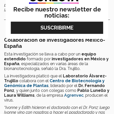
La Dra. Grissel Trujillo (der.) y el Dr. Mario Álvarez (centro) lideran el
Recibe nuestro newsletter de
laboratorio en el Centro de Biotecnología FEMSA.
noticias:
Colaboración de investigadores México-
España
Esta investigación se lleva a cabo por un
equipo
extendido
formado por
investigadores en México y
España
, especializados en varias áreas de la
bionanotecnología, señaló la Dra. Trujillo.
La investigadora platicó que el
Laboratorio Álvarez-
Trujillo
colabora con el
Centro de Biotecnología y
Genómica de Plantas
, liderado por el
Dr. Fernando
Ponz
, y quien junto con colegas como
Pablo Lunello y
Laura Williams
, de la empresa
Agrenvec
, producen el
virus.
“Ivonne y Edith hicieron el doctorado con el Dr. Ponz; luego
Ivonne vino con nosotros a hacer el posdoctorado y nos