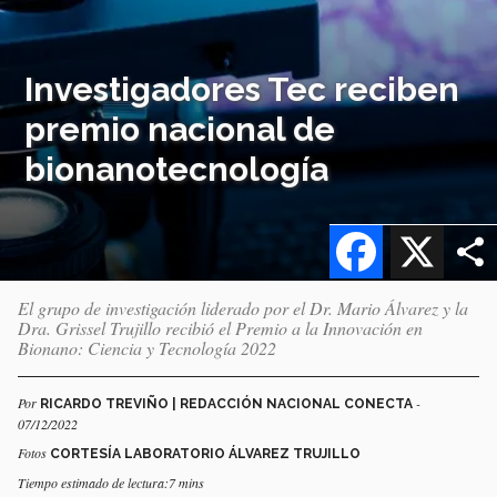
Investigadores Tec reciben
premio nacional de
bionanotecnología
Facebook
X
El grupo de investigación liderado por el Dr. Mario Álvarez y la
Dra. Grissel Trujillo recibió el Premio a la Innovación en
Bionano: Ciencia y Tecnología 2022
Por
-
RICARDO TREVIÑO | REDACCIÓN NACIONAL CONECTA
07/12/2022
Fotos
CORTESÍA LABORATORIO ÁLVAREZ TRUJILLO
Tiempo estimado de lectura:7 mins