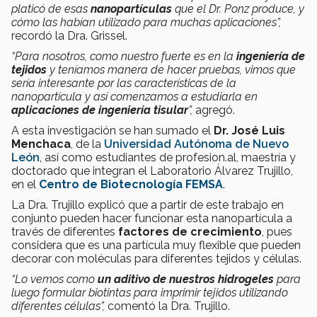
platicó de esas
nanopartículas
que el Dr. Ponz produce, y
cómo las habían utilizado para muchas aplicaciones”,
recordó la Dra. Grissel.
“Para nosotros, como nuestro fuerte es en la
ingeniería de
tejidos
y teníamos manera de hacer pruebas, vimos que
sería interesante por las características de la
nanopartícula y así comenzamos a estudiarla en
aplicaciones de ingeniería tisular
”,
agregó.
A esta investigación se han sumado el
Dr. José Luis
Menchaca
, de la
Universidad Autónoma de Nuevo
León
, así como estudiantes de profesion.al, maestría y
doctorado que integran el Laboratorio Álvarez Trujillo,
en el
Centro de Biotecnología FEMSA
.
La Dra. Trujillo explicó que a partir de este trabajo en
conjunto pueden hacer funcionar esta nanopartícula a
través de diferentes
factores de crecimiento
, pues
considera que es una partícula muy flexible que pueden
decorar con moléculas para diferentes tejidos y células.
“Lo vemos como
un aditivo de nuestros hidrogeles
para
luego formular biotintas para imprimir tejidos utilizando
diferentes células”,
comentó la Dra. Trujillo.