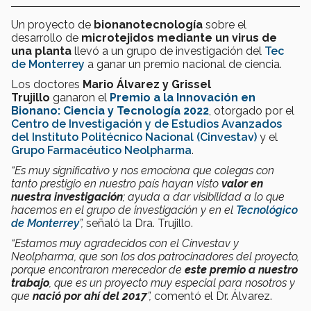
Un proyecto de
bionanotecnología
sobre el
desarrollo de
microtejidos mediante un virus de
una planta
llevó a un grupo de investigación del
Tec
de Monterrey
a ganar un premio nacional de ciencia.
Los doctores
Mario Álvarez y Grissel
Trujillo
ganaron el
Premio a la Innovación en
Bionano: Ciencia y Tecnología 2022
, otorgado por el
Centro de Investigación y de Estudios Avanzados
del Instituto Politécnico Nacional (Cinvestav)
y el
Grupo Farmacéutico Neolpharma
.
“Es muy significativo y nos emociona que colegas con
tanto prestigio en nuestro país hayan visto
valor en
nuestra investigación
; ayuda a dar visibilidad a lo que
hacemos en el grupo de investigación y en el
Tecnológico
de Monterrey
”,
señaló la Dra. Trujillo.
“Estamos muy agradecidos con el Cinvestav y
Neolpharma, que son los dos patrocinadores del proyecto,
porque encontraron merecedor de
este premio a nuestro
trabajo
, que es un proyecto muy especial para nosotros y
que
nació por ahí del 2017
”,
comentó el Dr. Álvarez.