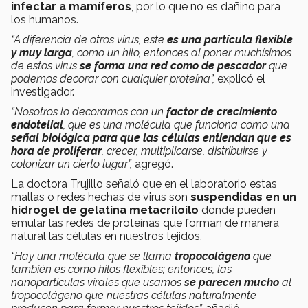
infectar a mamíferos
, por lo que no es dañino para
los humanos.
“A diferencia de otros virus, este
es una partícula flexible
y muy larga
, como un hilo, entonces al poner muchísimos
de estos virus
se forma una red como de pescador
que
podemos decorar con cualquier proteína”,
explicó el
investigador.
“Nosotros lo decoramos con un
factor de crecimiento
endotelial
, que es una molécula que funciona como una
señal biológica para que las células entiendan que es
hora de proliferar
, crecer, multiplicarse, distribuirse y
colonizar un cierto lugar”,
agregó.
La doctora Trujillo señaló que en el laboratorio estas
mallas o redes hechas de virus son
suspendidas en un
hidrogel de gelatina metacriloilo
donde pueden
emular las redes de proteínas que forman de manera
natural las células en nuestros tejidos.
“Hay una molécula que se llama
tropocolágeno
que
también es como hilos flexibles; entonces, las
nanopartículas virales que usamos
se parecen mucho
al
tropocolágeno que nuestras células naturalmente