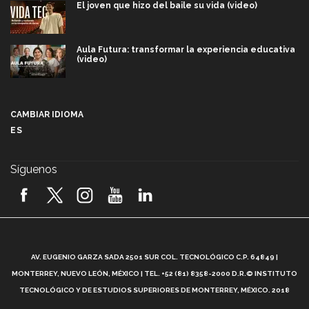
El joven que hizo del baile su vida (video)
Aula Futura: transformar la experiencia educativa
(video)
Más que un festival cultural: así es la magia de
VIBRART 2026 (video)
CAMBIAR IDIOMA
ES
Javier Guzmán: investigación con impacto social
(video)
Síguenos
¡México, en el top del mundial de robótica FIRST
2026! (video)
Vida Tec: Pasión, disciplina y básquetbol, con Gael
Adame (video)
A
AV. EUGENIO GARZA SADA 2501 SUR COL. TECNOLÓGICO C.P. 64849 |
L
¿Cómo es el Modelo Educativo Tec? (video)
MONTERREY, NUEVO LEÓN, MÉXICO | TEL. +52 (81) 8358-2000 D.R.© INSTITUTO
TECNOLÓGICO Y DE ESTUDIOS SUPERIORES DE MONTERREY, MÉXICO. 2018