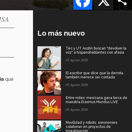
EMSA
Lo más nuevo
Tec y UT Austin buscan "devolver la
voz" a hispanohablantes con afasia
05 Agosto 2026
El escritor que dice que la derrota
también merece ser contada
ía
que
05 Agosto 2026
Entre miles: mexicana gana beca de
maestría Erasmus Mundus LIVE
05 Agosto 2026
Movilidad y robots: sonorenses
colaboran en proyectos de
investigación