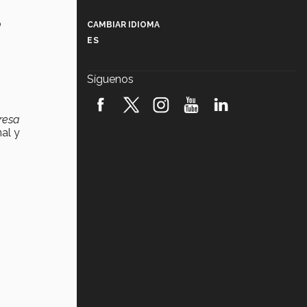
Más que un festival cultural: así es
la magia de VIBRART 2026 (video)
o
CAMBIAR IDIOMA
ES
Javier Guzmán: investigación con
impacto social (video)
Síguenos
¡México, en el top del mundial de
robótica FIRST 2026! (video)
resa
nal y
Vida Tec: Pasión, disciplina y
básquetbol, con Gael Adame
(video)
¿Cómo es el Modelo Educativo
Tec? (video)
Vida Tec: Feminismo e Inteligencia
Artificial, Paola Ricaurte (video)