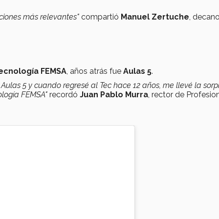
aciones más relevantes"
compartió
Manuel Zertuche
, decan
tecnología FEMSA
, años atrás fue
Aulas 5
.
ulas 5 y cuando regresé al Tec hace 12 años, me llevé la sorp
nología FEMSA"
recordó
Juan Pablo Murra
, rector de Profesio