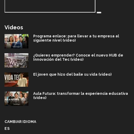
Videos
Programa enlace: para llevar a tu empresa al
siguiente nivel (video)
¿Quieres emprender? Conoce el nuevo HUB de
Innovación del Tec (video)
El joven que hizo del baile su vida (video)
Aula Futura: transformar la experiencia educativa
(video)
Más que un festival cultural: así es la magia de
VIBRART 2026 (video)
CAMBIAR IDIOMA
ES
Javier Guzmán: investigación con impacto social