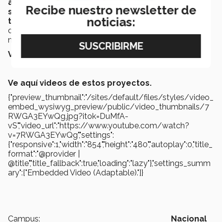
agua y con ello mejorar la calidad de vida de la
Recibe nuestro newsletter de
sociedad por medio de investigación, innovación,
noticias:
transferencia de conocimiento y capacitación.
Al
día de hoy, en el centro trabaja en temas de
nanotecnología ambiental.
Ver
aquí
la nota completa.
Ve aquí videos de estos proyectos.
{"preview_thumbnail":"/sites/default/files/styles/video_
embed_wysiwyg_preview/public/video_thumbnails/7
RWGA3EYwQg.jpg?itok=DuMfA-
vS","video_url":"https://www.youtube.com/watch?
v=7RWGA3EYwQg","settings":
{"responsive":1,"width":"854","height":"480","autoplay":0,"title_
format":"@provider |
@title","title_fallback":true,"loading":"lazy"},"settings_summ
ary":["Embedded Video (Adaptable)."]}
Campus:
Nacional