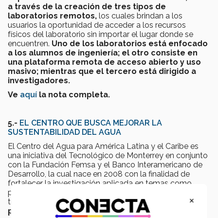
a través de la creación de tres tipos de
laboratorios remotos,
los cuales brindan a los
usuarios la oportunidad de acceder a los recursos
físicos del laboratorio sin importar el lugar donde se
encuentren.
Uno de los laboratorios está enfocado
a los alumnos de ingeniería; el otro consiste en
una plataforma remota de acceso abierto y uso
masivo; mientras que el tercero está dirigido a
investigadores.
Ve
aquí
la nota completa.
5.-
EL CENTRO QUE BUSCA MEJORAR LA
SUSTENTABILIDAD DEL AGUA
El Centro del Agua para América Latina y el Caribe es
una iniciativa del Tecnológico de Monterrey en conjunto
con la Fundación Femsa y el Banco Interamericano de
Desarrollo, la cual nace en 2008 con la finalidad de
fortalecer la investigación aplicada en temas como
procesos y gestión hídrica; análisis, calidad y
×
tratamiento y geoprocesos ambientales
.
Este
proyecto busca contribuir a la sostenibilidad del