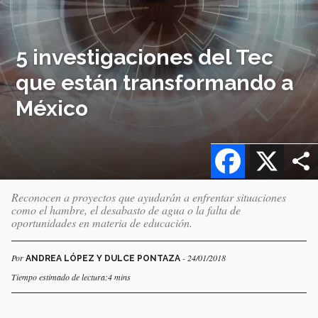
5 investigaciones del Tec
que están transformando a
México
Facebook
X
Reconocen a proyectos que ayudarán a enfrentar situaciones
como el hambre, el desabasto de agua o la falta de
oportunidades en materia de educación.
Por
- 24/01/2018
ANDREA LÓPEZ Y DULCE PONTAZA
Tiempo estimado de lectura:4 mins