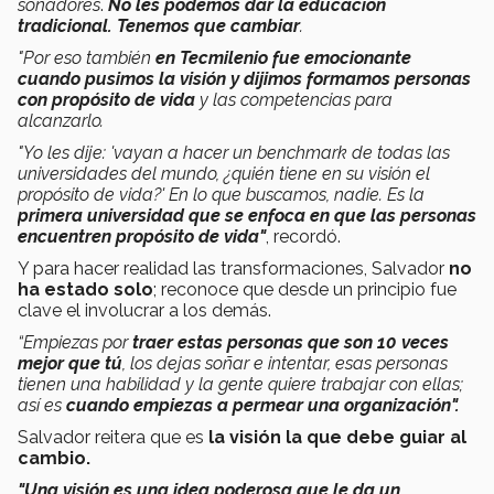
soñadores
.
No les podemos dar la educación
tradicional. Tenemos que cambiar
.
"Por eso también
en Tecmilenio fue emocionante
cuando pusimos la visión y dijimos formamos personas
con propósito de vida
y las competencias para
alcanzarlo.
"Yo les dije: 'vayan a hacer un benchmark de todas las
universidades del mundo, ¿quién tiene en su visión el
propósito de vida?' En lo que buscamos, nadie. Es la
primera universidad que se enfoca en que las personas
encuentren propósito de vida"
, recordó.
Y para hacer realidad las transformaciones, Salvador
no
ha estado solo
; reconoce que desde un principio fue
clave el involucrar a los demás.
“Empiezas por
traer estas personas que son 10 veces
mejor que tú
, los dejas soñar e intentar, esas personas
tienen una habilidad y la gente quiere trabajar con ellas;
así es
cuando empiezas a permear una organización".
Salvador reitera que es
la visión la que debe guiar al
cambio.
"Una visión es una idea poderosa que le da un