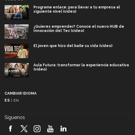
Programa enlace: para llevar a tu empresa al
siguiente nivel (video)
¿Quieres emprender? Conoce el nuevo HUB de
Innovación del Tec (video)
El joven que hizo del baile su vida (video)
Aula Futura: transformar la experiencia educativa
(video)
Más que un festival cultural: así es la magia de
VIBRART 2026 (video)
CAMBIAR IDIOMA
ES
|
EN
Javier Guzmán: investigación con impacto social
(video)
Síguenos
¡México, en el top del mundial de robótica FIRST
2026! (video)