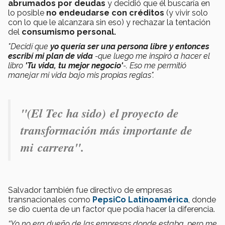
abrumados por deudas
y decidió que él buscaría en
lo posible
no endeudarse con créditos
(y vivir solo
con lo que le alcanzara sin eso) y rechazar la tentación
del
consumismo personal.
"Decidí que
yo quería ser una persona libre y entonces
escribí
mi plan de vida
-que luego me inspiró a hacer el
libro
'Tu vida, tu mejor negocio'
-. Eso me permitió
manejar mi vida bajo mis propias reglas".
"(El Tec ha sido)
el proyecto de
transformación más importante de
mi carrera
".
Salvador también fue directivo de empresas
transnacionales como
PepsiCo Latinoamérica
, donde
se dio cuenta de un factor que podía hacer la diferencia.
“Yo no era dueño de las empresas donde estaba, pero me