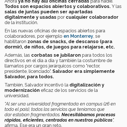
Ahora
ya no hay allí oficinas cerradas
para nadie.
Todos son espacios abiertos y colaborativos.
Y las
salas de juntas pueden ser apartadas
digitalmente y usadas
por
cualquier colaborador
de la institución.
En las nuevas oficinas de espacios abiertos para
colaboradores, por ejemplo
en Monterrey
, se
habilitaron
zonas de snacks, de descanso (para
dormir), de niños, de juegos para relajarse, etc.
Además, las
corbatas se jubilaron
para todos los
directivos en el día a día y también la costumbre de
llamarlos por cargos jerárquicos como "rector,
presidente, licenciado".
Salvador era simplemente
Salvador, para todos.
También, Salvador incentivó la
digitalización y
modernización
eficaz de los servicios de la
universidad.
"Al ser una universidad fragmentada en campus (26 en
todo el país), todos los servicios que teníamos que
dar estaban fragmentados.
Necesitábamos procesos
rápidos, eficientes, centrados en nuestros públicos
",
afirma. Ese era un gran reto.