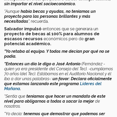
sin importar el nivel socioeconómico.
"Aunque
había becas y ayudas,
no teníamos un
proyecto para las personas brillantes y más
necesitadas
",
recuerda.
Salvador impulsó
entonces que se generara un
proyecto de becas al 100% para alumnos de
escasos recursos
económicos pero de
gran
potencial académico.
"Yo retaba al equipo. Y todos me decían por qué no se
podía.
"Entonces un día le digo a José Antonio
(Fernández -
quien ya era presidente del Consejo del Tec). -cumplíamos
70 años (del Tec). Estábamos en el Auditorio Nacional y él
iba a dar unas palabras-:
un favor: Declara oficialmente
que estamos lanzando este programa
Líderes del
Mañana
.
"Sentía que
teníamos que hacer un mandato de este
nivel para obligarnos a todos a sacar lo mejor
de
nosotros.
"Yo decía:
tenemos que demostrar que podemos ser