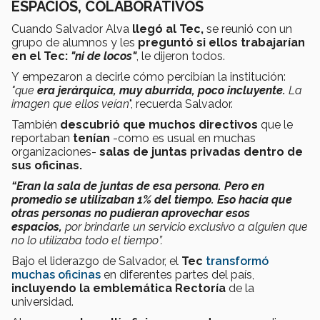
ESPACIOS, COLABORATIVOS
Cuando Salvador Alva
llegó al Tec,
se reunió con un
grupo de alumnos y les
preguntó si ellos trabajarían
en el Tec:
"ni de locos"
, le dijeron todos.
Y empezaron a decirle cómo percibían la institución:
"que
era jerárquica, muy aburrida, poco incluyente.
La
imagen que ellos veían
", recuerda Salvador.
También
descubrió que muchos directivos
que le
reportaban
tenían
-como es usual en muchas
organizaciones-
salas de juntas privadas dentro de
sus oficinas.
“Eran la sala de juntas de esa persona. Pero en
promedio se utilizaban 1% del tiempo. Eso hacía que
otras personas no pudieran aprovechar esos
espacios,
por brindarle un servicio exclusivo a alguien que
no lo utilizaba todo el tiempo”.
Bajo el liderazgo de Salvador, el
Tec
transformó
muchas oficinas
en diferentes partes del país,
incluyendo la emblemática Rectoría
de la
universidad.