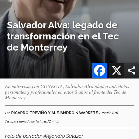
Salvador Alva: legado de
transformación en el Tec
de Monterrey
Facebook
X
En entrevista con CONECTA, Salvador Alva platicó anécdotas
personales y profesionales en estos 8 años al frente del Tec de
Monterrey
Por
- 29/06/2020
RICARDO TREVIÑO Y ALEJANDRO NAVARRETE
Tiempo estimado de lectura:12 mins
Foto de portada: Alejandro Salazar