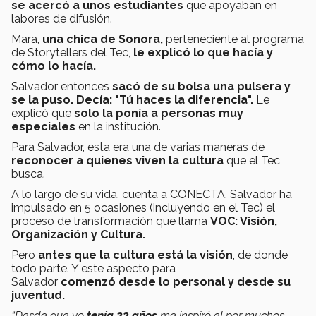
se acercó a unos estudiantes
que apoyaban en
labores de difusión.
Mara,
una chica de Sonora,
perteneciente al programa
de Storytellers del Tec,
le explicó lo que hacía y
cómo lo hacía.
Salvador entonces
sacó de su bolsa una pulsera y
se la puso. Decía: "Tú haces la diferencia".
Le
explicó que
solo la ponía a personas muy
especiales
en la institución.
Para Salvador, esta era una de varias maneras de
reconocer a quienes viven la cultura
que el Tec
busca.
A lo largo de su vida, cuenta a CONECTA, Salvador ha
impulsado en 5 ocasiones (incluyendo en el Tec) el
proceso de transformación que llama
VOC: Visión,
Organización y Cultura.
Pero
antes que la cultura está la visión
, de donde
todo parte. Y este aspecto para
Salvador
comenzó desde lo personal y desde su
juventud.
“Desde que yo
tenía 23 años
me inspiró el por muchos