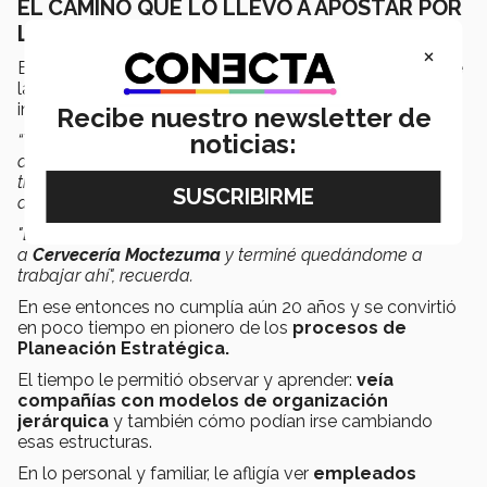
EL CAMINO QUE LO LLEVÓ A APOSTAR POR
LAS PERSONAS
×
En 1972, Salvador egresó como
i
ngeniero químico
de
la UNAM. El inicio de su trayectoria profesional lo hizo
incursionar en nuevas áreas.
Recibe nuestro newsletter de
noticias:
“Yo
soy emprendedor por naturaleza
, tenía una fábrica
de esferas de Navidad y tenía problemas de capital de
trabajo porque produces en el año para vender a fin de
año.
"En esa época acompañé a un amigo a una entrevista
a
Cervecería Moctezuma
y terminé quedándome a
trabajar ahí", recuerda.
En ese entonces no cumplía aún 20 años y se convirtió
en poco tiempo en
pionero de los
procesos de
Planeación Estratégica.
El tiempo le permitió observar y aprender:
veía
compañías con modelos de organización
jerárquica
y también cómo podían irse cambiando
esas estructuras.
En lo personal y familiar, le afligía ver
empleados