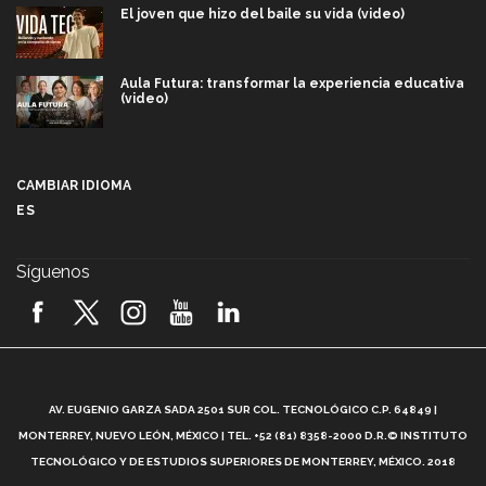
El joven que hizo del baile su vida (video)
Aula Futura: transformar la experiencia educativa
(video)
Más que un festival cultural: así es la magia de
VIBRART 2026 (video)
CAMBIAR IDIOMA
ES
Javier Guzmán: investigación con impacto social
(video)
Síguenos
¡México, en el top del mundial de robótica FIRST
2026! (video)
Vida Tec: Pasión, disciplina y básquetbol, con Gael
Adame (video)
A
AV. EUGENIO GARZA SADA 2501 SUR COL. TECNOLÓGICO C.P. 64849 |
L
¿Cómo es el Modelo Educativo Tec? (video)
MONTERREY, NUEVO LEÓN, MÉXICO | TEL. +52 (81) 8358-2000 D.R.© INSTITUTO
TECNOLÓGICO Y DE ESTUDIOS SUPERIORES DE MONTERREY, MÉXICO. 2018