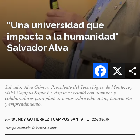
"Una universidad que
impacta a la humanidad"
Salvador Alva
Facebook
X
Salvador Alva Gómez, Presidente del Tecnológico de Monterrey
visitó Campus Santa Fe, donde se reunió con alumnos y
colaboradores para platicar temas sobre educación, innovación
y emprendimiento.
Por
- 22/10/2019
WENDY GUTIÉRREZ | CAMPUS SANTA FE
Tiempo estimado de lectura:3 mins