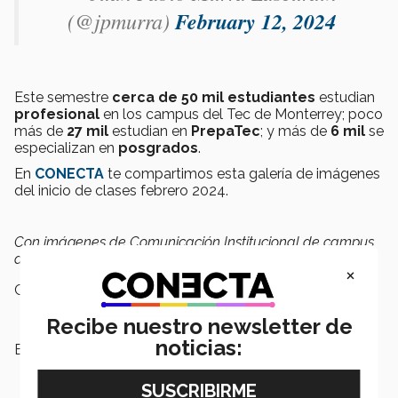
(@jpmurra)
February 12, 2024
Este semestre
cerca de 50 mil estudiantes
estudian
profesional
en los campus del Tec de Monterrey; poco
más de
27 mil
estudian en
PrepaTec
; y más de
6 mil
se
especializan en
posgrados
.
En
CONECTA
te compartimos esta galería de imágenes
del inicio de clases febrero 2024.
Con imágenes de Comunicación Institucional de campus
del Tec de Monterrey.
×
Campus:
Nacional
Recibe nuestro newsletter de
noticias:
Etiquetas:
Inicio de clases,
Inicio de
semestre,
Tec de Monterrey