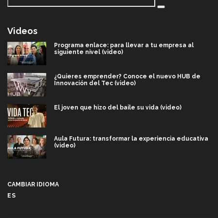
Videos
Programa enlace: para llevar a tu empresa al
siguiente nivel (video)
¿Quieres emprender? Conoce el nuevo HUB de
Innovación del Tec (video)
El joven que hizo del baile su vida (video)
Aula Futura: transformar la experiencia educativa
(video)
Más que un festival cultural: así es la magia de
VIBRART 2026 (video)
CAMBIAR IDIOMA
ES
Javier Guzmán: investigación con impacto social
(video)