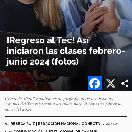
¡Regreso al Tec! Así
iniciaron las clases febrero-
junio 2024 (fotos)
Facebook
X
Cerca de 50 mil estudiantes de profesional de los distintos
campus del Tec regresan a las aulas para el semestre febrero-
junio del 2024
Por
- 12/02/2024
REBECA RUIZ | REDACCIÓN NACIONAL CONECTA
Fotos
COMUNICACIÓN INSTITUCIONAL DE CAMPUS