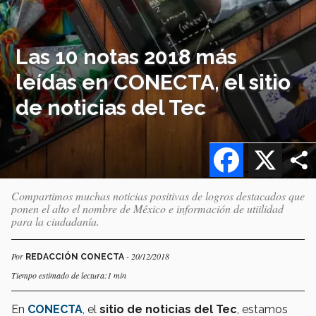
Las 10 notas 2018 más
leídas en CONECTA, el sitio
de noticias del Tec
Facebook
X
Compartimos muchas noticias positivas de logros destacados que
ponen el alto el nombre de México e información de utiilidad
para la ciudadanía.
Por
- 20/12/2018
REDACCIÓN CONECTA
Tiempo estimado de lectura:1 min
En
CONECTA
, el
sitio de noticias del Tec
, estamos