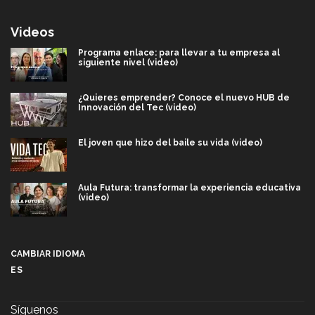
Videos
Programa enlace: para llevar a tu empresa al
siguiente nivel (video)
¿Quieres emprender? Conoce el nuevo HUB de
Innovación del Tec (video)
El joven que hizo del baile su vida (video)
Aula Futura: transformar la experiencia educativa
(video)
Más que un festival cultural: así es la magia de
VIBRART 2026 (video)
CAMBIAR IDIOMA
ES
Javier Guzmán: investigación con impacto social
(video)
Síguenos