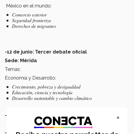
México en el mundo:
Comercio exterior
Seguridad fronteriza
Derechos de migrantes
-12 de junio: Tercer debate oficial
Sede: Mérida
Temas:
Economía y Desarrollo:
Crecimiento, pobreza y desigualdad
Educación, ciencia y tecnología
Desarrollo sustentable y cambio climático
-27 de junio: Fin de las campañas
×
-28 de junio - 1 de julio. Veda electoral.
Ningún