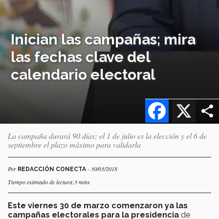
Inician las campañas; mira
las fechas clave del
calendario electoral
Facebook
X
La campaña durará 90 días; el 1 de julio es la elección y el 6 de
septiembre el plazo máximo para validarla
Por
- 30/03/2018
REDACCIÓN CONECTA
Tiempo estimado de lectura:3 mins
Este viernes 30 de marzo comenzaron ya las
campañas electorales para la presidencia
de