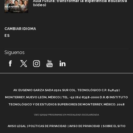
Aula Futura: transformar la experiencia educativa
(video)
Más que un festival cultural: así es la magia de
VIBRART 2026 (video)
CAMBIAR IDIOMA
ES
Javier Guzmán: investigación con impacto social
(video)
Síguenos
¡México, en el top del mundial de robótica FIRST
2026! (video)
Vida Tec: Pasión, disciplina y básquetbol, con Gael
Adame (video)
A
AV. EUGENIO GARZA SADA 2501 SUR COL. TECNOLÓGICO C.P. 64849 |
L
¿Cómo es el Modelo Educativo Tec? (video)
MONTERREY, NUEVO LEÓN, MÉXICO | TEL. +52 (81) 8358-2000 D.R.© INSTITUTO
TECNOLÓGICO Y DE ESTUDIOS SUPERIORES DE MONTERREY, MÉXICO. 2018
Vida Tec: Feminismo e Inteligencia Artificial, Paola
*DEC-520912 PROGRAMAS EN MODALIDAD ESCOLARIZADA.
Ricaurte (video)
AVISO LEGAL
POLÍTICAS DE PRIVACIDAD
AVISO DE PRIVACIDAD
SOBRE EL SITIO