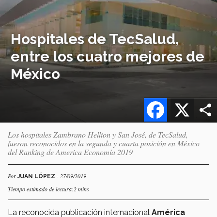
Hospitales de TecSalud,
entre los cuatro mejores de
México
Facebook
X
Los hospitales Zambrano Hellion y San José, de TecSalud,
fueron reconocidos en la segunda y cuarta posición en México
del Ranking de America Economía 2019
Por
- 27/09/2019
JUAN LÓPEZ
Tiempo estimado de lectura:2 mins
La reconocida publicación internacional
América