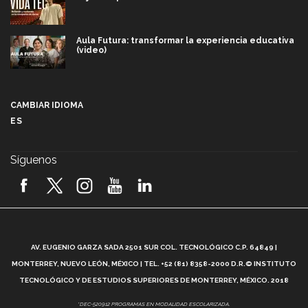
Aula Futura: transformar la experiencia educativa
(video)
Más que un festival cultural: así es la magia de
VIBRART 2026 (video)
CAMBIAR IDIOMA
ES
Javier Guzmán: investigación con impacto social
(video)
Síguenos
¡México, en el top del mundial de robótica FIRST
2026! (video)
Vida Tec: Pasión, disciplina y básquetbol, con Gael
Adame (video)
A
AV. EUGENIO GARZA SADA 2501 SUR COL. TECNOLÓGICO C.P. 64849 |
L
¿Cómo es el Modelo Educativo Tec? (video)
MONTERREY, NUEVO LEÓN, MÉXICO | TEL. +52 (81) 8358-2000 D.R.© INSTITUTO
TECNOLÓGICO Y DE ESTUDIOS SUPERIORES DE MONTERREY, MÉXICO. 2018
Vida Tec: Feminismo e Inteligencia Artificial, Paola
*DEC-520912 PROGRAMAS EN MODALIDAD ESCOLARIZADA.