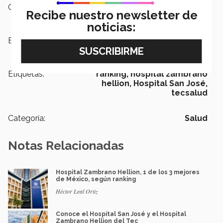
Campus:
Nacional
Recibe nuestro newsletter de
noticias:
Escuelas:
Medicina y Ciencias de la Salud
Etiquetas:
ranking,
hospital zambrano
hellion,
Hospital San José,
tecsalud
Categoría:
Salud
Notas Relacionadas
Hospital Zambrano Hellion, 1 de los 3 mejores
de México, según ranking
Héctor Leal Ortiz
Conoce el Hospital San José y el Hospital
Zambrano Hellion del Tec